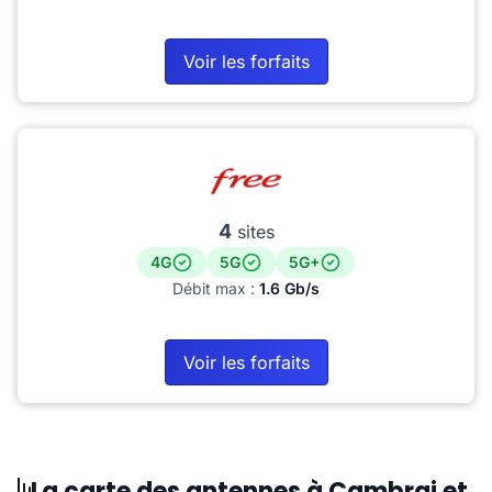
Voir les forfaits
4
sites
4G
5G
5G+
Débit max :
1.6 Gb/s
Voir les forfaits
La carte des antennes à Cambrai et