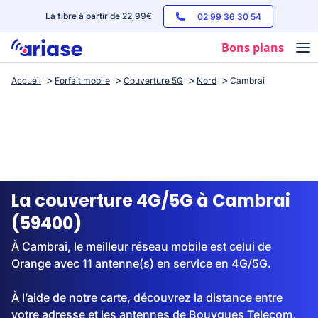
La fibre à partir de 22,99€
02 99 36 30 54
Bons plans
Accueil
Forfait mobile
Couverture 5G
Nord
Cambrai
Box internet
Forfaits mobile
Téléphones
Streaming
La couverture 4G/5G à Cambrai
(59400)
À Cambrai, le meilleur réseau mobile est celui de
Orange avec 11 antenne(s) en service en 4G/5G.
À l’aide de notre carte, découvrez la distance entre
votre adresse et les antennes de Bouygues Telecom,