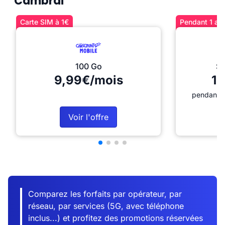
Cambrai
Carte SIM à 1€
Pendant 1 an 
100 Go
Sé
9,99€/mois
12
pendant 1
Voir l'offre
Comparez les forfaits par opérateur, par
réseau, par services (5G, avec téléphone
inclus...) et profitez des promotions réservées