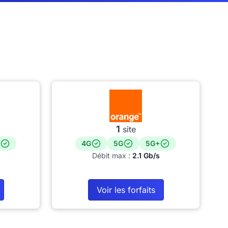
1
site
4G
5G
5G+
Débit max :
2.1 Gb/s
Voir les forfaits