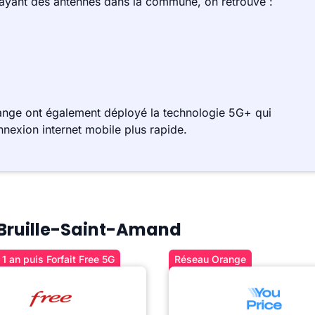
 ayant des antennes dans la commune, on retrouve :
range ont également déployé la technologie 5G+ qui
nnexion internet mobile plus rapide.
à Bruille-Saint-Amand
1 an puis Forfait Free 5G
Réseau Orange