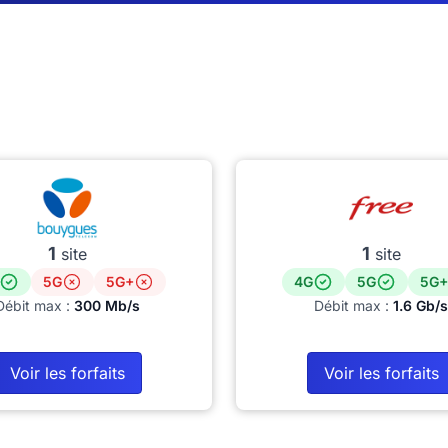
1
1
site
site
5G
5G+
4G
5G
5G+
Débit max :
300 Mb/s
Débit max :
1.6 Gb/s
Voir les forfaits
Voir les forfaits