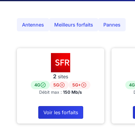
Antennes
Meilleurs forfaits
Pannes
2
sites
4G
5G
5G+
4G
Débit max :
150 Mb/s
Voir les forfaits