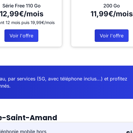
Série Free 110 Go
200 Go
12,99€/mois
11,99€/mois
nt 12 mois puis 19,99€/mois
Voir l'offre
Voir l'offre
u, par services (5G, avec téléphone inclus...) et profitez
nnés.
lle-Saint-Amand
léphonie mobile hors