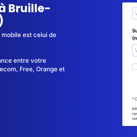
 Bruille-
)
S
 mobile est celui de
(
tance entre votre
lecom, Free, Orange et
* 
In
re
no