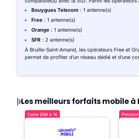
compatible(s) avec la 5G). Parmi les opérateurs
Bouygues Telecom
: 1 antenne(s)
Free
: 1 antenne(s)
Orange
: 1 antenne(s)
SFR
: 2 antenne(s)
À Bruille-Saint-Amand, les opérateurs Free et O
permet de profiter d’un réseau dédié et d’une co
Les meilleurs forfaits mobile 
Carte SIM à 1€
Pendant 