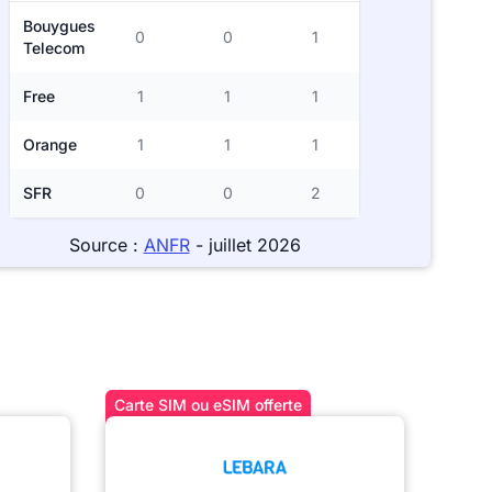
Bouygues
0
0
1
Telecom
Free
1
1
1
Orange
1
1
1
SFR
0
0
2
Source :
ANFR
- juillet 2026
Carte SIM ou eSIM offerte