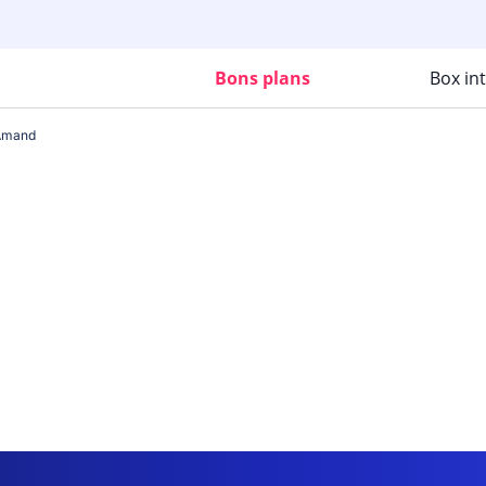
Bons plans
Box in
-Amand