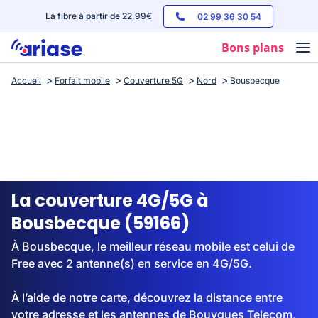
La fibre à partir de 22,99€
02 99 36 30 54
Bons plans
Accueil
Forfait mobile
Couverture 5G
Nord
Bousbecque
Box internet
Forfaits mobile
Téléphones
Streaming
La couverture 4G/5G à
Bousbecque (59166)
À Bousbecque, le meilleur réseau mobile est celui de
Free avec 2 antenne(s) en service en 4G/5G.
À l’aide de notre carte, découvrez la distance entre
votre adresse et les antennes de Bouygues Telecom,