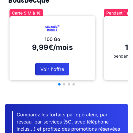
Bousbecque
Carte SIM à 1€
Pendant 1 an 
100 Go
Sé
9,99€/mois
12
pendant 1
Voir l'offre
Comparez les forfaits par opérateur, par
réseau, par services (5G, avec téléphone
inclus...) et profitez des promotions réservées