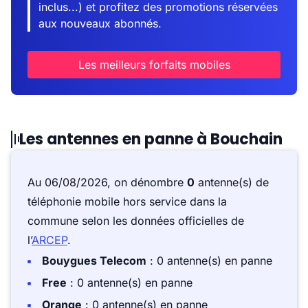
inclus...) et profitez des promotions réservées
aux nouveaux abonnés.
Les meilleurs forfaits mobiles
Les antennes en panne à Bouchain
Au 06/08/2026, on dénombre
0
antenne(s) de
téléphonie mobile hors service dans la
commune selon les données officielles de
l’
ARCEP
.
Bouygues Telecom
: 0 antenne(s) en panne
Free
: 0 antenne(s) en panne
Orange
: 0 antenne(s) en panne