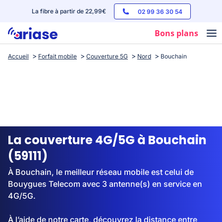
La fibre à partir de 22,99€
02 99 36 30 54
Bons plans
Accueil
Forfait mobile
Couverture 5G
Nord
Bouchain
Box internet
Forfaits mobile
Téléphones
Streaming
La couverture 4G/5G à Bouchain
(59111)
À Bouchain, le meilleur réseau mobile est celui de
Bouygues Telecom avec 3 antenne(s) en service en
4G/5G.
À l’aide de notre carte, découvrez la distance entre