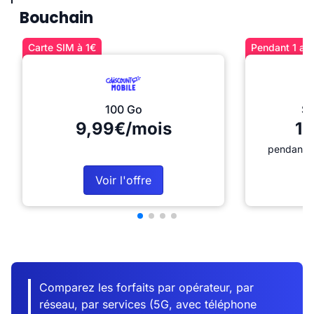
Bouchain
Carte SIM à 1€
Pendant 1 an 
100 Go
Sé
9,99€/mois
12
pendant 1
Voir l'offre
Comparez les forfaits par opérateur, par
réseau, par services (5G, avec téléphone