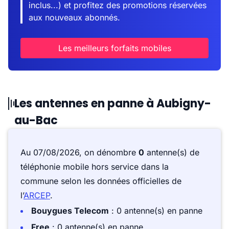
inclus...) et profitez des promotions réservées
aux nouveaux abonnés.
Les meilleurs forfaits mobiles
Les antennes en panne à Aubigny-
au-Bac
Au 07/08/2026, on dénombre
0
antenne(s) de
téléphonie mobile hors service dans la
commune selon les données officielles de
l’
ARCEP
.
Bouygues Telecom
: 0 antenne(s) en panne
Free
: 0 antenne(s) en panne