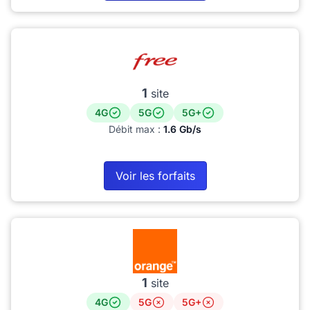
1
site
4G
5G
5G+
Débit max :
1.6 Gb/s
Voir les forfaits
1
site
4G
5G
5G+