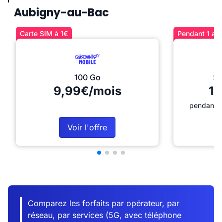
Aubigny-au-Bac
Carte SIM à 1€
Pendant 1 an 
100 Go
Sé
9,99€/mois
12
pendant 1
Voir l'offre
Comparez les forfaits par opérateur, par
réseau, par services (5G, avec téléphone