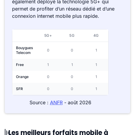
également déployé la technologie 5G+ qui
permet de profiter d’un réseau dédié et d’une
connexion internet mobile plus rapide.
5G+
5G
4G
Bouygues
0
0
1
Telecom
Free
1
1
1
Orange
0
0
1
SFR
0
0
1
Source :
ANFR
- août 2026
Les meilleurs forfaits mobile à