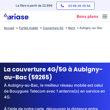
La fibre à partir de 22,99€
02 99 36 30 54
Bons plans
Accueil
Forfait mobile
Couverture 5G
Nord
Aubigny-au-Bac
Box internet
Forfaits mobile
Téléphones
Streaming
La couverture 4G/5G à Aubigny-
au-Bac (59265)
À Aubigny-au-Bac, le meilleur réseau mobile est celui
de Bouygues Telecom avec 1 antenne(s) en service en
4G.
À l’aide de notre carte, découvrez la distance entre