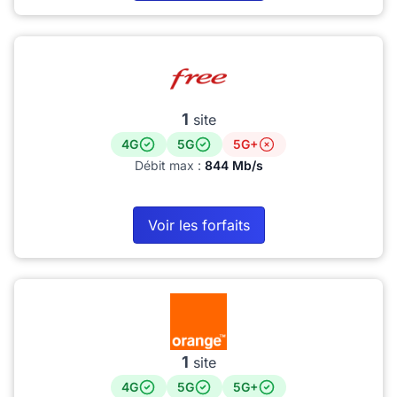
1
site
4G
5G
5G+
Débit max :
844 Mb/s
Voir les forfaits
1
site
4G
5G
5G+