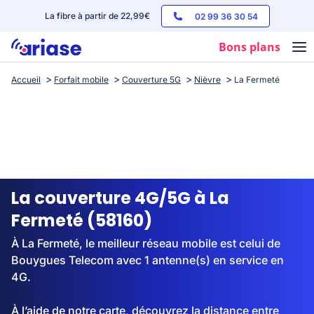
La fibre à partir de 22,99€
02 99 36 30 54
Bons plans
Accueil
Forfait mobile
Couverture 5G
Nièvre
La Fermeté
Box internet
Forfaits mobile
Téléphones
Streaming
La couverture 4G/5G à La
Fermeté (58160)
À La Fermeté, le meilleur réseau mobile est celui de
Bouygues Telecom avec 1 antenne(s) en service en
4G.
À l’aide de notre carte, découvrez la distance entre