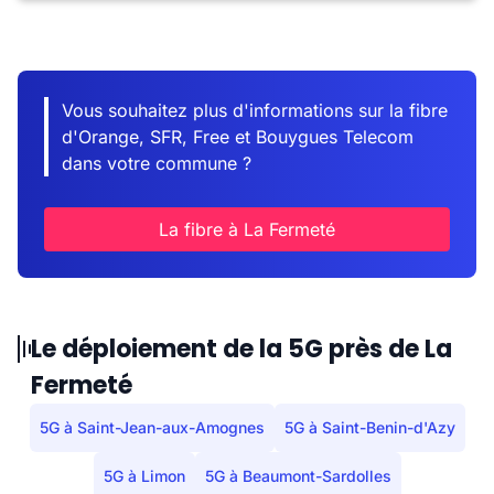
Vous souhaitez plus d'informations sur la fibre
d'Orange, SFR, Free et Bouygues Telecom
dans votre commune ?
La fibre à La Fermeté
Le déploiement de la 5G près de La
Fermeté
5G à Saint-Jean-aux-Amognes
5G à Saint-Benin-d'Azy
5G à Limon
5G à Beaumont-Sardolles