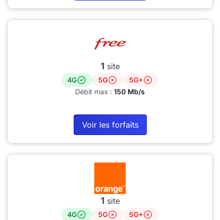
1
site
4G
5G
5G+
Débit max :
150 Mb/s
Voir les forfaits
1
site
4G
5G
5G+