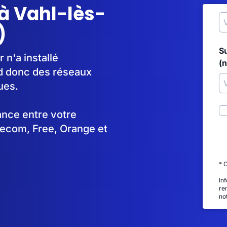
à Vahl-lès-
)
S
n'a installé
(
d donc des réseaux
ues.
tance entre votre
lecom, Free, Orange et
* 
In
re
no