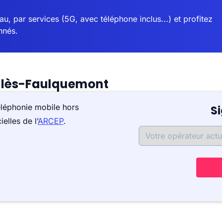
u, par services (5G, avec téléphone inclus...) et profitez
nnés.
l-lès-Faulquemont
éléphonie mobile hors
S
elles de l’
ARCEP
.