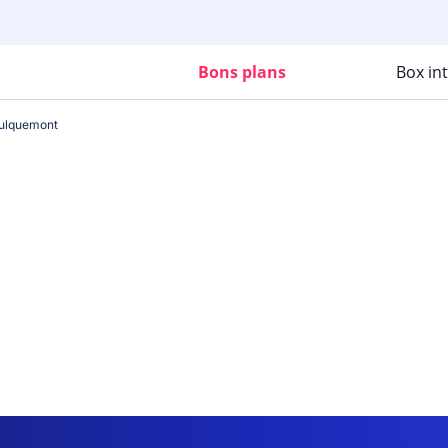
Bons plans
Box in
aulquemont