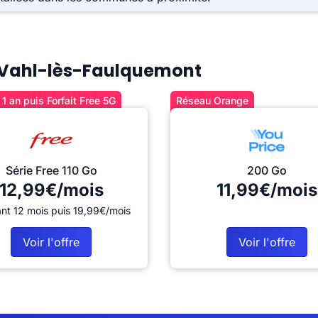
 à Vahl-lès-Faulquemont
1 an puis Forfait Free 5G
Réseau Orange
Série Free 110 Go
200 Go
12,99€/mois
11,99€/mois
nt 12 mois puis 19,99€/mois
Voir l'offre
Voir l'offre