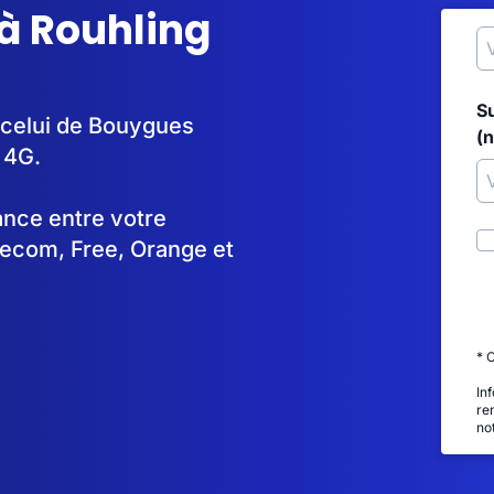
à Rouhling
S
t celui de Bouygues
(
 4G.
tance entre votre
lecom, Free, Orange et
* 
In
re
no