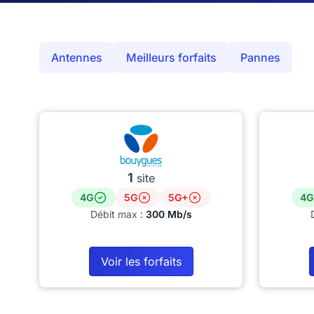
Antennes
Meilleurs forfaits
Pannes
1
site
4G
5G
5G+
4G
Débit max :
300 Mb/s
Voir les forfaits