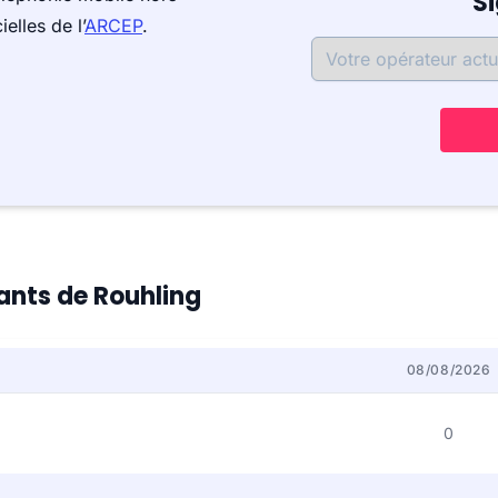
S
elles de l’
ARCEP
.
tants de Rouhling
08/08/2026
0