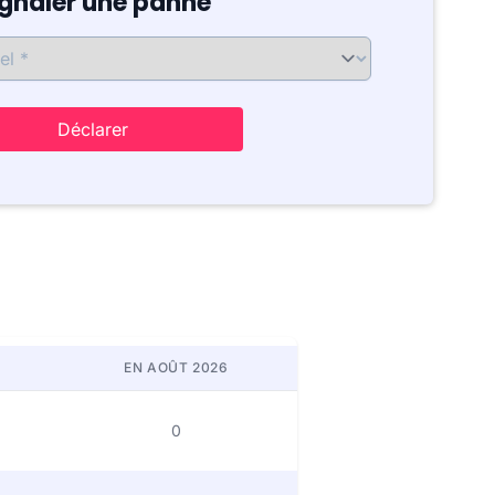
ignaler une panne
Déclarer
EN AOÛT 2026
0