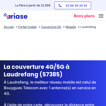
La fibre à partir de 22,99€
02 99 36 30 54
Bons plans
Accueil
Forfait mobile
Couverture 5G
Moselle
Laudrefang
Box internet
Forfaits mobile
Téléphones
Streaming
La couverture 4G/5G à
Laudrefang (57385)
À Laudrefang, le meilleur réseau mobile est celui de
Bouygues Telecom avec 1 antenne(s) en service en
4G.
À l’aide de notre carte, découvrez la distance entre