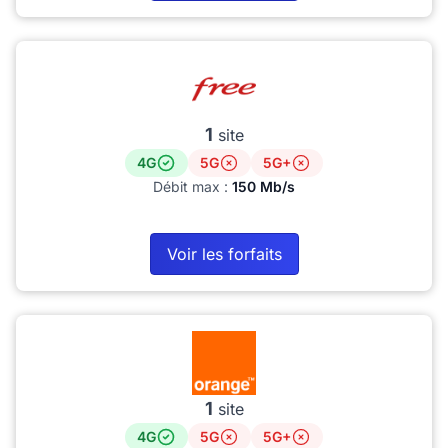
1
site
4G
5G
5G+
Débit max :
150 Mb/s
Voir les forfaits
1
site
4G
5G
5G+