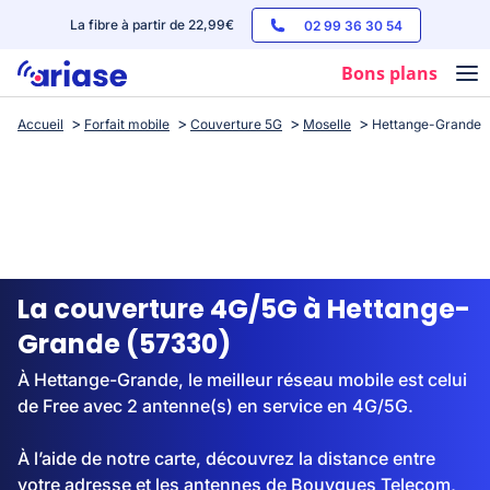
La fibre à partir de 22,99€
02 99 36 30 54
Bons plans
Accueil
Forfait mobile
Couverture 5G
Moselle
Hettange-Grande
Box internet
Forfaits mobile
Téléphones
Streaming
La couverture 4G/5G à Hettange-
Grande (57330)
À Hettange-Grande, le meilleur réseau mobile est celui
de Free avec 2 antenne(s) en service en 4G/5G.
À l’aide de notre carte, découvrez la distance entre
votre adresse et les antennes de Bouygues Telecom,