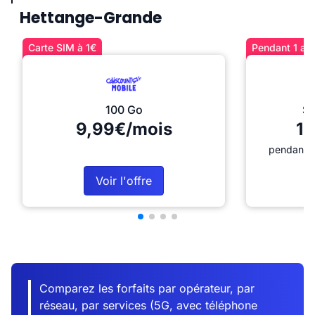
Hettange-Grande
Carte SIM à 1€
Pendant 1 an 
100 Go
Sé
9,99€/mois
12
pendant 1
Voir l'offre
Comparez les forfaits par opérateur, par
réseau, par services (5G, avec téléphone