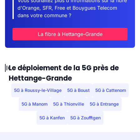
Vous souhaitez plus d'informations sur la fibre
d'Orange, SFR, Free et Bouygues Telecom
dans votre commune ?
La fibre à Hettange-Grande
Le déploiement de la 5G près de
Hettange-Grande
5G à Roussy-le-Village
5G à Boust
5G à Cattenom
5G à Manom
5G à Thionville
5G à Entrange
5G à Kanfen
5G à Zoufftgen