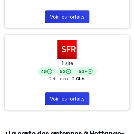
Voir les forfaits
1
site
4G
5G
5G+
Débit max :
2 Gb/s
Voir les forfaits
La carte des antennes à Hettange-