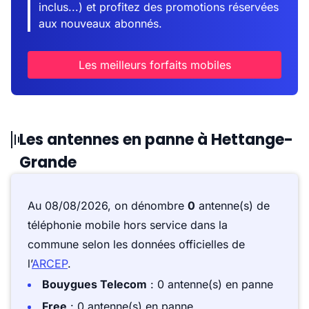
inclus...) et profitez des promotions réservées
aux nouveaux abonnés.
Les meilleurs forfaits mobiles
Les antennes en panne à Hettange-
Grande
Au 08/08/2026, on dénombre
0
antenne(s) de
téléphonie mobile hors service dans la
commune selon les données officielles de
l’
ARCEP
.
Bouygues Telecom
: 0 antenne(s) en panne
Free
: 0 antenne(s) en panne