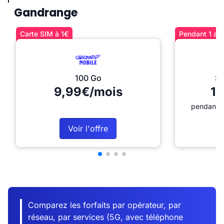
Gandrange
Carte SIM à 1€
Pendant 1 an 
100 Go
Sé
9,99€/mois
12
pendant 1
Voir l'offre
Comparez les forfaits par opérateur, par
réseau, par services (5G, avec téléphone