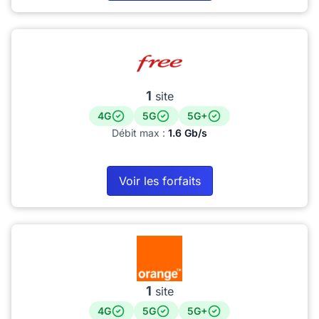
1
site
4G
5G
5G+
Débit max :
1.6 Gb/s
Voir les forfaits
1
site
4G
5G
5G+