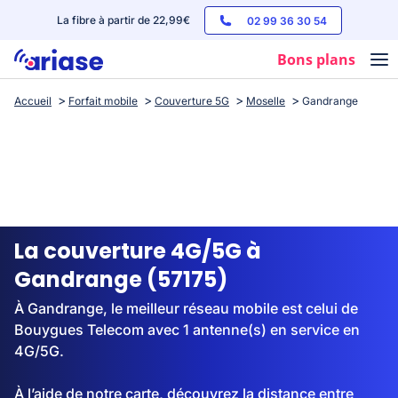
La fibre à partir de 22,99€
02 99 36 30 54
Bons plans
Accueil
Forfait mobile
Couverture 5G
Moselle
Gandrange
Box internet
Forfaits mobile
Téléphones
Streaming
La couverture 4G/5G à
Gandrange (57175)
À Gandrange, le meilleur réseau mobile est celui de
Bouygues Telecom avec 1 antenne(s) en service en
4G/5G.
À l’aide de notre carte, découvrez la distance entre