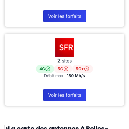
Voir les forfaits
2
sites
4G
5G
5G+
Débit max :
150 Mb/s
Voir les forfaits
La carte des antennes à Belles-