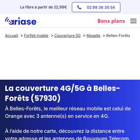
La fibre à partir de 22,99€
02 99 36 30 54
Bons plans
Accueil
Forfait mobile
Couverture 5G
Moselle
Belles-Forêts
Box internet
Forfaits mobile
Téléphones
Streaming
La couverture 4G/5G à Belles-
Forêts (57930)
À Belles-Forêts, le meilleur réseau mobile est celui de
Orange avec 3 antenne(s) en service en 4G.
À l’aide de notre carte, découvrez la distance entre
votre adresse et les antennes de Bouygues Telecom,