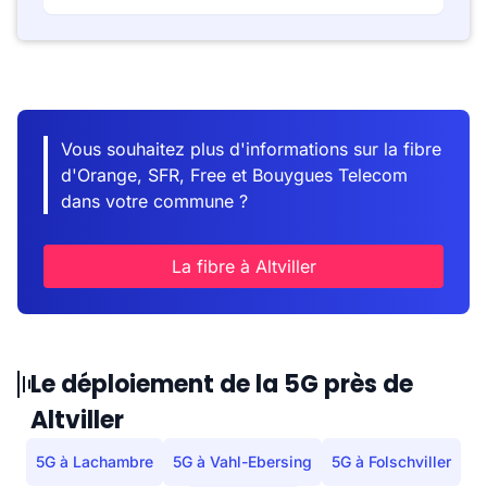
Vous souhaitez plus d'informations sur la fibre
d'Orange, SFR, Free et Bouygues Telecom
dans votre commune ?
La fibre à Altviller
Le déploiement de la 5G près de
Altviller
5G à Lachambre
5G à Vahl-Ebersing
5G à Folschviller