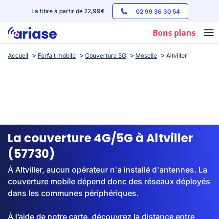
La fibre à partir de 22,99€
02 99 36 30 54
Bons plans
Accueil
Forfait mobile
Couverture 5G
Moselle
Altviller
Box internet
Forfaits mobile
Téléphones
Streaming
La couverture 4G/5G à Altviller
(57730)
À Altviller, aucun opérateur n'a installé d'antennes. La
couverture mobile dépend donc des réseaux déployés
dans les communes périphériques.
À l’aide de notre carte, découvrez la distance entre