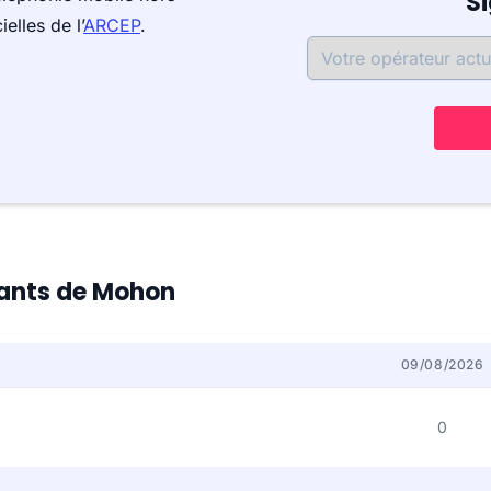
S
elles de l’
ARCEP
.
itants de Mohon
09/08/2026
0