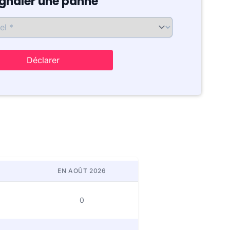
ignaler une panne
Déclarer
EN AOÛT 2026
0