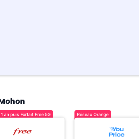
à Mohon
1 an puis Forfait Free 5G
Réseau Orange