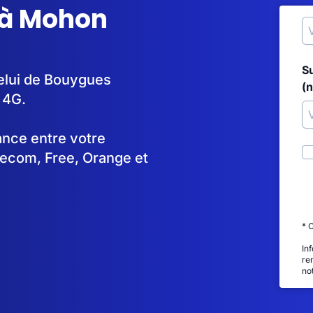
 à Mohon
S
celui de Bouygues
(
 4G.
tance entre votre
lecom, Free, Orange et
* 
In
re
no