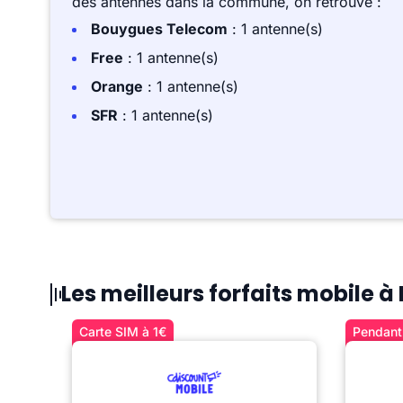
des antennes dans la commune, on retrouve :
Bouygues Telecom
: 1 antenne(s)
Free
: 1 antenne(s)
Orange
: 1 antenne(s)
SFR
: 1 antenne(s)
Les meilleurs forfaits mobile 
Carte SIM à 1€
Pendant 