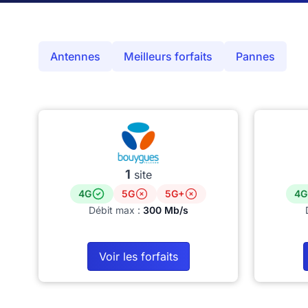
Antennes
Meilleurs forfaits
Pannes
1
site
4G
5G
5G+
4G
Débit max :
300 Mb/s
Voir les forfaits