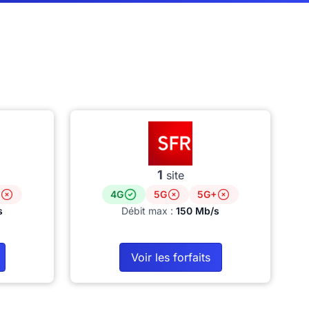
1
site
4G
5G
5G+
s
Débit max :
150 Mb/s
Voir les forfaits