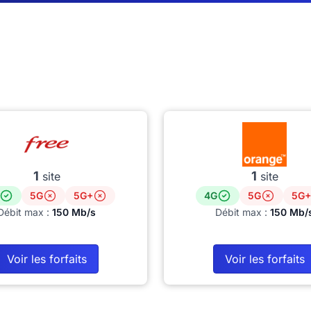
1
1
site
site
5G
5G+
4G
5G
5G+
Débit max :
150 Mb/s
Débit max :
150 Mb/
Voir les forfaits
Voir les forfaits