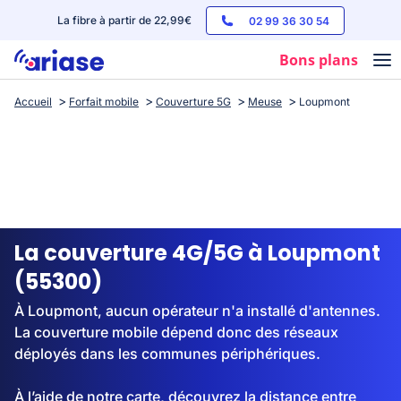
La fibre à partir de 22,99€
02 99 36 30 54
Bons plans
Accueil
Forfait mobile
Couverture 5G
Meuse
Loupmont
Box internet
Forfaits mobile
Téléphones
Streaming
La couverture 4G/5G à Loupmont
(55300)
À Loupmont, aucun opérateur n'a installé d'antennes.
La couverture mobile dépend donc des réseaux
déployés dans les communes périphériques.
À l’aide de notre carte, découvrez la distance entre