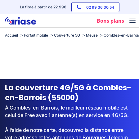
La fibre à partir de 22,99€
02 99 36 30 54
Bons plans
Accueil
Forfait mobile
Couverture 5G
Meuse
Combles-en-Barroi
Box internet
Forfaits mobile
Téléphones
Streaming
La couverture 4G/5G à Combles-
en-Barrois (55000)
À Combles-en-Barrois, le meilleur réseau mobile est
celui de Free avec 1 antenne(s) en service en 4G/5G.
À l’aide de notre carte, découvrez la distance entre
votre adresse et les antennes de Bouygues Telecom,