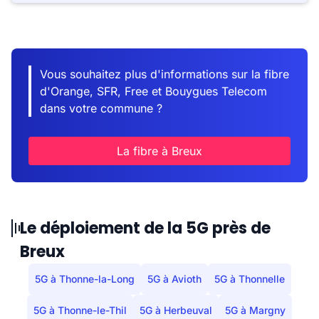
Vous souhaitez plus d'informations sur la fibre
d'Orange, SFR, Free et Bouygues Telecom
dans votre commune ?
La fibre à Breux
Le déploiement de la 5G près de
Breux
5G à Thonne-la-Long
5G à Avioth
5G à Thonnelle
5G à Thonne-le-Thil
5G à Herbeuval
5G à Margny