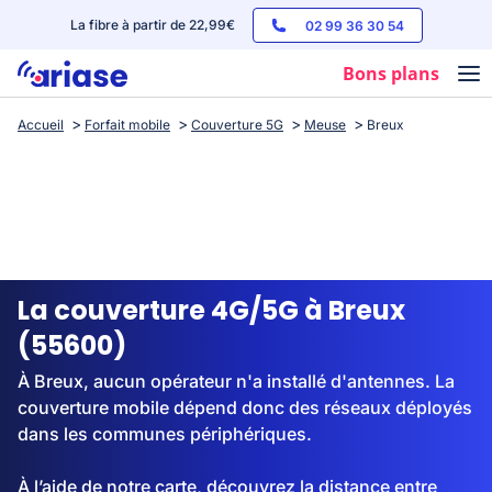
La fibre à partir de 22,99€
02 99 36 30 54
Bons plans
Accueil
Forfait mobile
Couverture 5G
Meuse
Breux
Box internet
Forfaits mobile
Téléphones
Streaming
La couverture 4G/5G à Breux
(55600)
À Breux, aucun opérateur n'a installé d'antennes. La
couverture mobile dépend donc des réseaux déployés
dans les communes périphériques.
À l’aide de notre carte, découvrez la distance entre