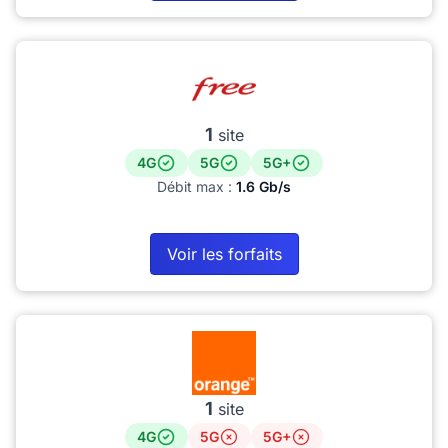
1
site
4G
5G
5G+
Débit max :
1.6 Gb/s
Voir les forfaits
1
site
4G
5G
5G+