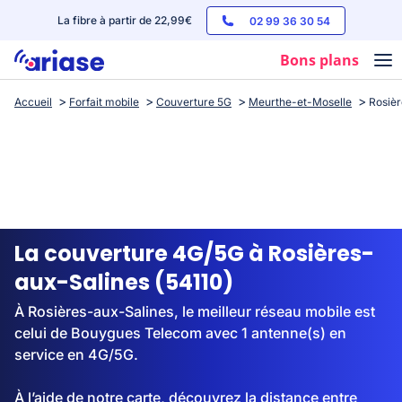
La fibre à partir de 22,99€
02 99 36 30 54
Bons plans
Accueil
Forfait mobile
Couverture 5G
Meurthe-et-Moselle
Rosièr
Box internet
Forfaits mobile
Téléphones
Streaming
La couverture 4G/5G à Rosières-
aux-Salines (54110)
À Rosières-aux-Salines, le meilleur réseau mobile est
celui de Bouygues Telecom avec 1 antenne(s) en
service en 4G/5G.
À l’aide de notre carte, découvrez la distance entre