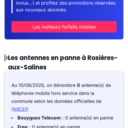
inclus...) et profitez des promotions réservées
aux nouveaux abonnés.
Les meilleurs forfaits mobiles
Les antennes en panne à Rosières-
aux-Salines
Au 10/08/2026, on dénombre
0
antenne(s) de
téléphonie mobile hors service dans la
commune selon les données officielles de
l’
ARCEP
.
Bouygues Telecom
: 0 antenne(s) en panne
Free
: 0 antenne(s) en panne