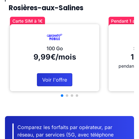
Rosières-aux-Salines
Carte SIM à 1€
Pendant 1 an 
100 Go
Sé
9,99€/mois
12
pendant 1
Voir l'offre
Comparez les forfaits par opérateur, par
réseau, par services (5G, avec téléphone