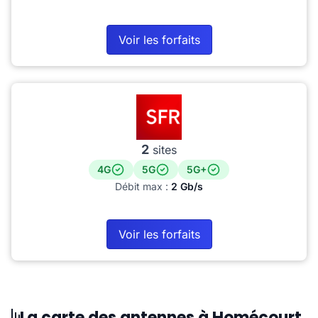
Voir les forfaits
2
sites
4G
5G
5G+
Débit max :
2 Gb/s
Voir les forfaits
La carte des antennes à Homécourt