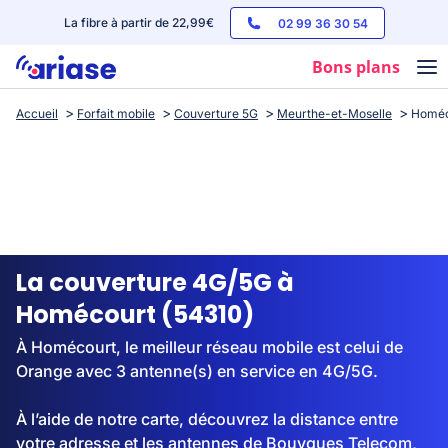
La fibre à partir de 22,99€
02 99 36 30 54
Bons plans
Accueil
Forfait mobile
Couverture 5G
Meurthe-et-Moselle
Homéc
Box internet
Forfaits mobile
Téléphones
Streaming
La couverture 4G/5G à
Homécourt (54310)
À Homécourt, le meilleur réseau mobile est celui de
Orange avec 3 antenne(s) en service en 4G/5G.
À l’aide de notre carte, découvrez la distance entre
votre adresse et les antennes de Bouygues Telecom,