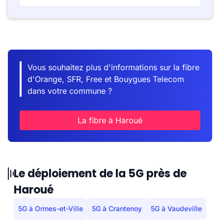
Vous souhaitez plus d'informations sur la fibre
d'Orange, SFR, Free et Bouygues Telecom
dans votre commune ?
La fibre à Haroué
Le déploiement de la 5G près de
Haroué
5G à Ormes-et-Ville
5G à Crantenoy
5G à Vaudeville