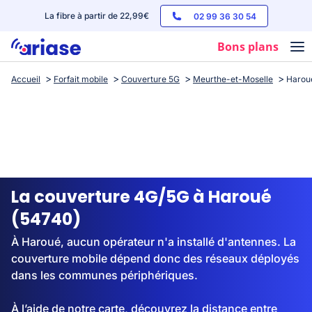
La fibre à partir de 22,99€
02 99 36 30 54
Bons plans
Accueil
Forfait mobile
Couverture 5G
Meurthe-et-Moselle
Harou
Box internet
Forfaits mobile
Téléphones
Streaming
La couverture 4G/5G à Haroué
(54740)
À Haroué, aucun opérateur n'a installé d'antennes. La
couverture mobile dépend donc des réseaux déployés
dans les communes périphériques.
À l’aide de notre carte, découvrez la distance entre