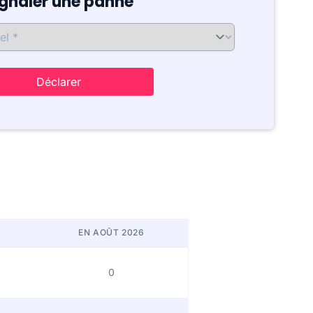
ignaler une panne
Déclarer
EN AOÛT 2026
0