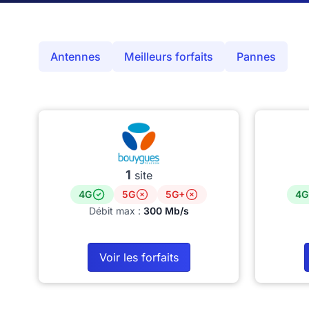
Antennes
Meilleurs forfaits
Pannes
1
site
4G
5G
5G+
4G
Débit max :
300 Mb/s
Voir les forfaits