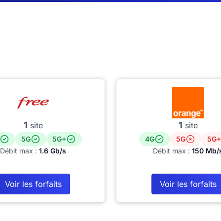
1
1
site
site
5G
5G+
4G
5G
5G+
Débit max :
1.6 Gb/s
Débit max :
150 Mb/
Voir les forfaits
Voir les forfaits