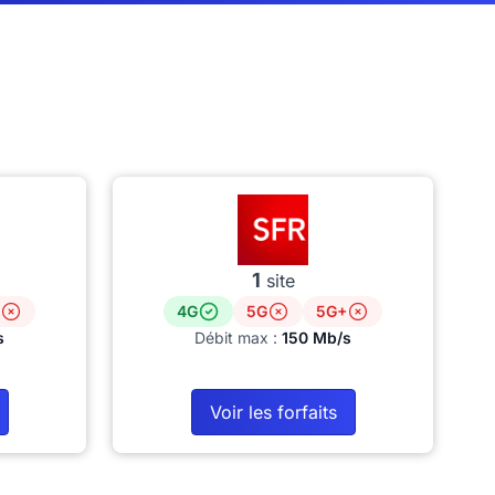
1
site
4G
5G
5G+
s
Débit max :
150 Mb/s
Voir les forfaits