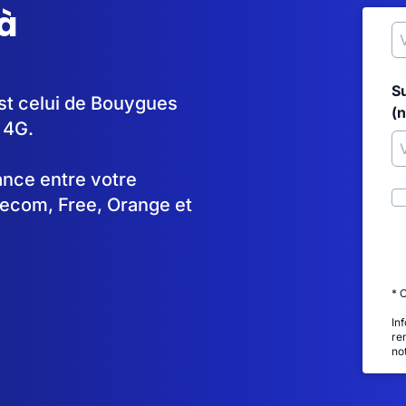
à
S
est celui de Bouygues
(
 4G.
tance entre votre
lecom, Free, Orange et
* 
In
re
no