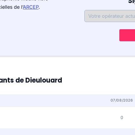
S
elles de l’
ARCEP
.
tants de Dieulouard
07/08/2026
0