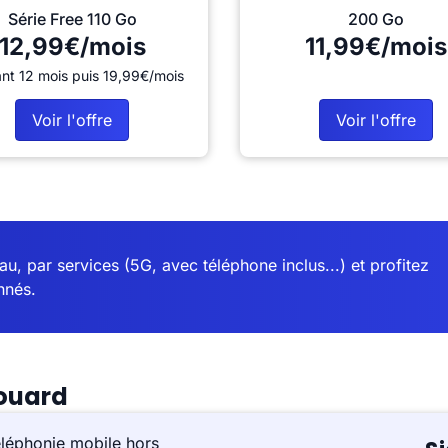
Série Free 110 Go
200 Go
12,99€/mois
11,99€/mois
nt 12 mois puis 19,99€/mois
Voir l'offre
Voir l'offre
u, par services (5G, avec téléphone inclus...) et profitez
nnés.
louard
éléphonie mobile hors