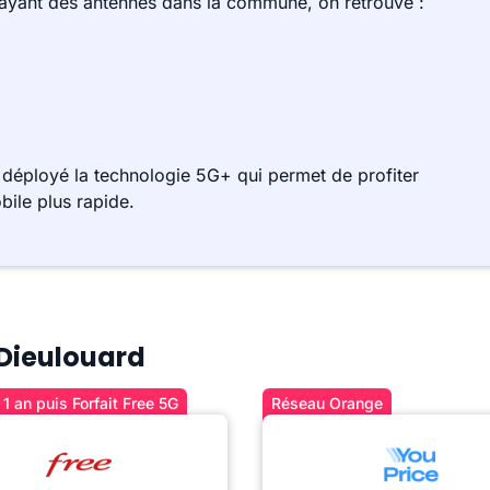
 ayant des antennes dans la commune, on retrouve :
 déployé la technologie 5G+ qui permet de profiter
bile plus rapide.
 Dieulouard
1 an puis Forfait Free 5G
Réseau Orange