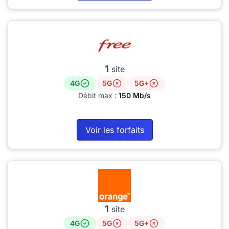
1
site
4G
5G
5G+
Débit max :
150 Mb/s
Voir les forfaits
1
site
4G
5G
5G+