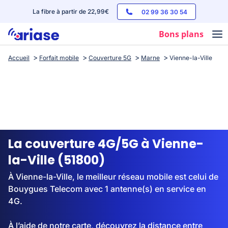
La fibre à partir de 22,99€
02 99 36 30 54
Bons plans
Accueil
Forfait mobile
Couverture 5G
Marne
Vienne-la-Ville
Box internet
Forfaits mobile
Téléphones
Streaming
La couverture 4G/5G à Vienne-
la-Ville (51800)
À Vienne-la-Ville, le meilleur réseau mobile est celui de
Bouygues Telecom avec 1 antenne(s) en service en
4G.
À l’aide de notre carte, découvrez la distance entre