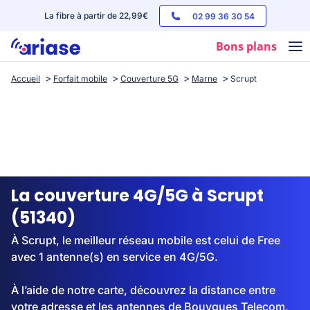
La fibre à partir de 22,99€
02 99 36 30 54
Bons plans
Accueil
Forfait mobile
Couverture 5G
Marne
Scrupt
Box internet
Forfaits mobile
Téléphones
Streaming
La couverture 4G/5G à Scrupt
(51340)
À Scrupt, le meilleur réseau mobile est celui de Free
avec 1 antenne(s) en service en 4G/5G.
À l’aide de notre carte, découvrez la distance entre
votre adresse et les antennes de Bouygues Telecom,