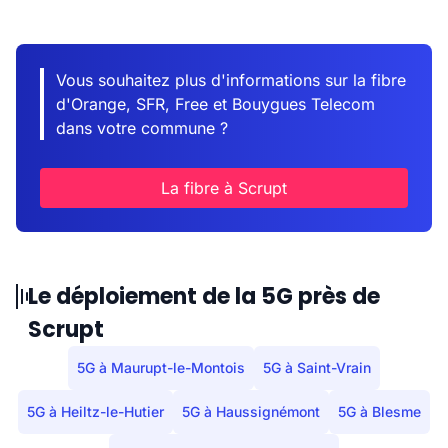
Vous souhaitez plus d'informations sur la fibre
d'Orange, SFR, Free et Bouygues Telecom
dans votre commune ?
La fibre à Scrupt
Le déploiement de la 5G près de
Scrupt
5G à Maurupt-le-Montois
5G à Saint-Vrain
5G à Heiltz-le-Hutier
5G à Haussignémont
5G à Blesme