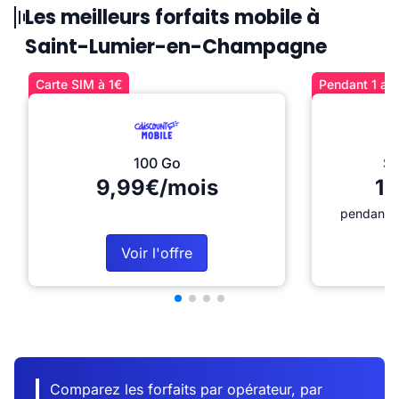
Les meilleurs forfaits mobile à
Saint-Lumier-en-Champagne
Carte SIM à 1€
Pendant 1 an 
100 Go
Sé
9,99€/mois
12
pendant 1
Voir l'offre
Comparez les forfaits par opérateur, par