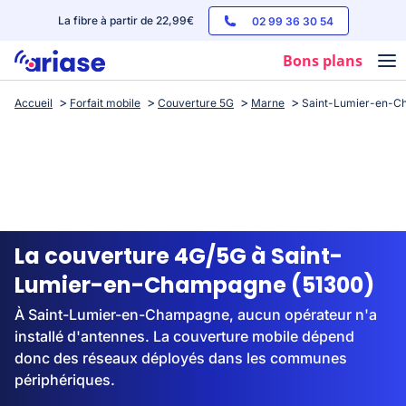
La fibre à partir de 22,99€
02 99 36 30 54
Bons plans
Accueil
Forfait mobile
Couverture 5G
Marne
Saint-Lumier-en-
Box internet
Forfaits mobile
Téléphones
Streaming
La couverture 4G/5G à Saint-
Lumier-en-Champagne (51300)
À Saint-Lumier-en-Champagne, aucun opérateur n'a
installé d'antennes. La couverture mobile dépend
donc des réseaux déployés dans les communes
périphériques.