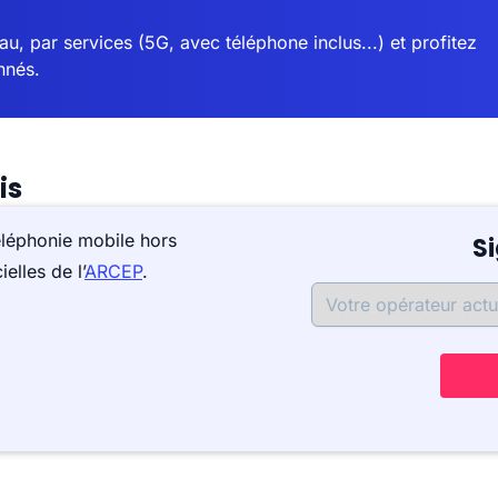
u, par services (5G, avec téléphone inclus...) et profitez
nnés.
is
éléphonie mobile hors
S
elles de l’
ARCEP
.