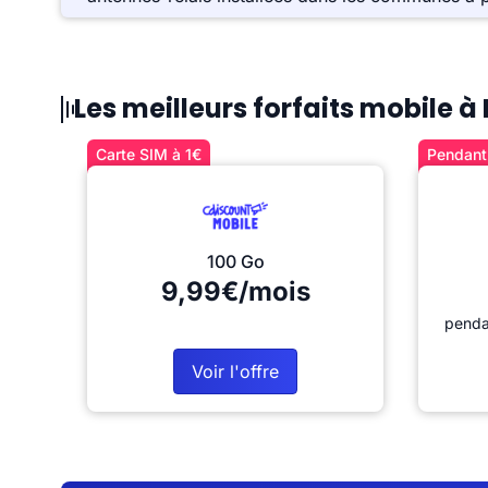
Les meilleurs forfaits mobile à
Carte SIM à 1€
Pendant 
100 Go
9,99€/mois
penda
Voir l'offre