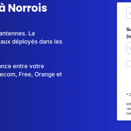
à Norrois
S
'antennes. La
(
aux déployés dans les
tance entre votre
lecom, Free, Orange et
* 
In
re
no