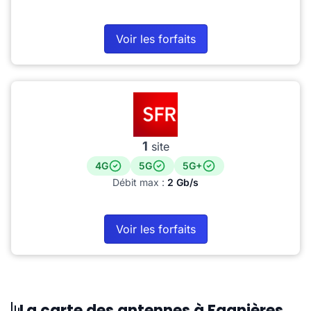
Voir les forfaits
1
site
4G
5G
5G+
Débit max :
2 Gb/s
Voir les forfaits
La carte des antennes à Fagnières