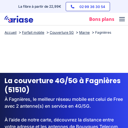
La fibre à partir de 22,99€
02 99 36 30 54
Bons plans
Accueil
Forfait mobile
Couverture 5G
Marne
Fagnières
Box internet
Forfaits mobile
Téléphones
Streaming
La couverture 4G/5G à Fagnières
(51510)
À Fagnières, le meilleur réseau mobile est celui de Free
avec 2 antenne(s) en service en 4G/5G.
À l’aide de notre carte, découvrez la distance entre
votre adresse et les antennes de Bouygues Telecom,