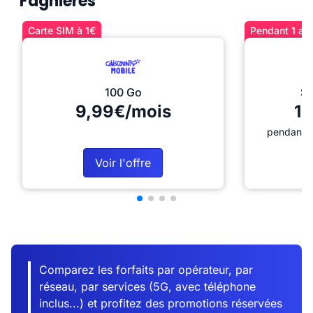
Fagnières
Carte SIM à 1€
Pendant 1 an 
100 Go
Sé
9,99€/mois
12
pendant 1
Voir l'offre
Comparez les forfaits par opérateur, par
réseau, par services (5G, avec téléphone
inclus...) et profitez des promotions réservées