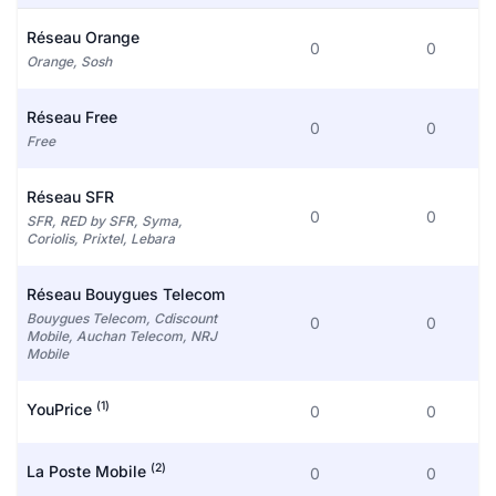
Réseau Orange
0
0
Orange, Sosh
Réseau Free
0
0
Free
Réseau SFR
0
0
SFR, RED by SFR, Syma,
Coriolis, Prixtel, Lebara
Réseau Bouygues Telecom
Bouygues Telecom, Cdiscount
0
0
Mobile, Auchan Telecom, NRJ
Mobile
(1)
YouPrice
0
0
(2)
La Poste Mobile
0
0