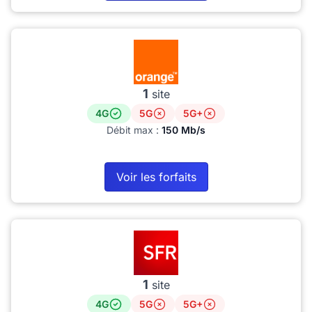
1
site
4G
5G
5G+
Débit max :
150 Mb/s
Voir les forfaits
1
site
4G
5G
5G+