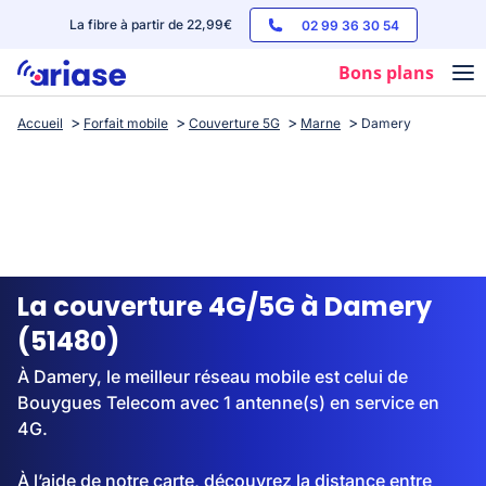
La fibre à partir de 22,99€
02 99 36 30 54
Bons plans
Accueil
Forfait mobile
Couverture 5G
Marne
Damery
Box internet
Forfaits mobile
Téléphones
Streaming
La couverture 4G/5G à Damery
(51480)
À Damery, le meilleur réseau mobile est celui de
Bouygues Telecom avec 1 antenne(s) en service en
4G.
À l’aide de notre carte, découvrez la distance entre