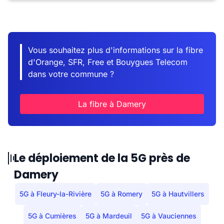
Vous souhaitez plus d'informations sur la fibre
d'Orange, SFR, Free et Bouygues Telecom
dans votre commune ?
La fibre à Damery
Le déploiement de la 5G près de
Damery
5G à Fleury-la-Rivière
5G à Romery
5G à Hautvillers
5G à Cumières
5G à Mardeuil
5G à Vauciennes