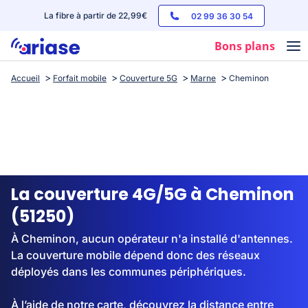
La fibre à partir de 22,99€
02 99 36 30 54
Bons plans
Accueil
Forfait mobile
Couverture 5G
Marne
Cheminon
Box internet
Forfaits mobile
Téléphones
Streaming
La couverture 4G/5G à Cheminon
(51250)
À Cheminon, aucun opérateur n'a installé d'antennes.
La couverture mobile dépend donc des réseaux
déployés dans les communes périphériques.
À l’aide de notre carte, découvrez la distance entre