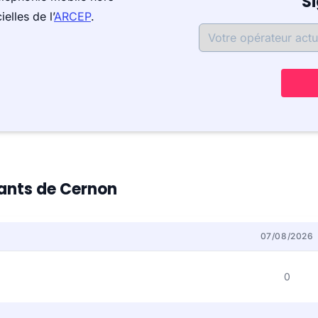
S
elles de l’
ARCEP
.
tants de Cernon
07/08/2026
0