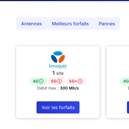
Antennes
Meilleurs forfaits
Pannes
1
site
4G
5G
5G+
4G
Débit max :
300 Mb/s
Voir les forfaits