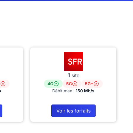
1
site
4G
5G
5G+
s
Débit max :
150 Mb/s
Voir les forfaits