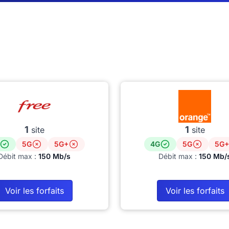
1
1
site
site
5G
5G+
4G
5G
5G+
Débit max :
150 Mb/s
Débit max :
150 Mb/
Voir les forfaits
Voir les forfaits