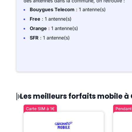
des antennes dans la commune, on retrouve :
Bouygues Telecom
: 1 antenne(s)
Free
: 1 antenne(s)
Orange
: 1 antenne(s)
SFR
: 1 antenne(s)
Les meilleurs forfaits mobile 
Carte SIM à 1€
Pendant 