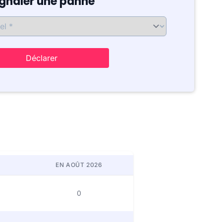
ignaler une panne
Déclarer
EN AOÛT 2026
0