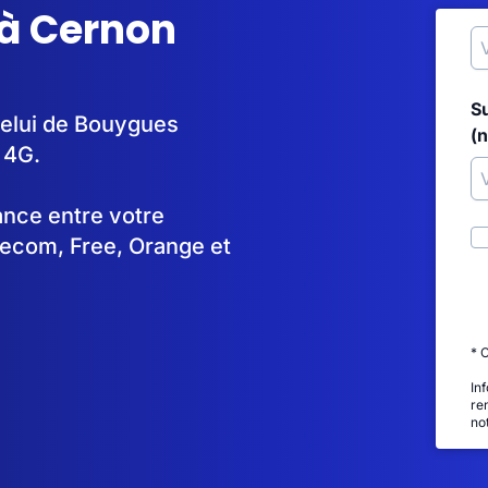
 à Cernon
S
celui de Bouygues
(
 4G.
tance entre votre
lecom, Free, Orange et
* 
In
re
no