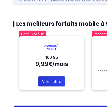
Les meilleurs forfaits mobile à 
Carte SIM à 1€
Pendant 
100 Go
9,99€/mois
penda
Voir l'offre