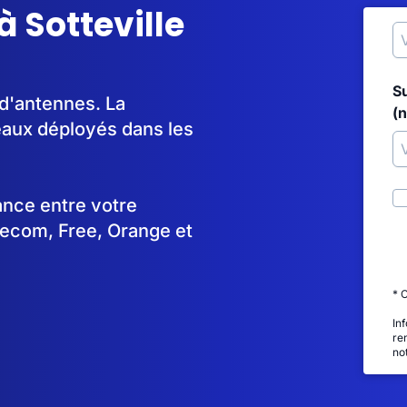
 Sotteville
S
 d'antennes. La
(
aux déployés dans les
tance entre votre
lecom, Free, Orange et
* 
In
re
no