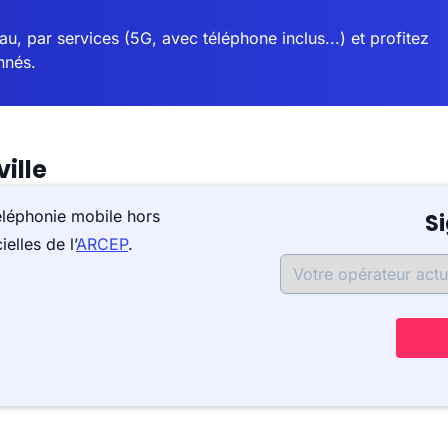
u, par services (5G, avec téléphone inclus...) et profitez
nnés.
ille
éléphonie mobile hors
S
elles de l’
ARCEP
.