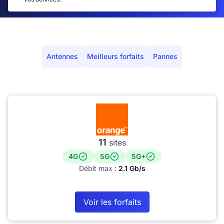
Antennes
Meilleurs forfaits
Pannes
11
sites
4G
5G
5G+
Débit max :
2.1 Gb/s
Voir les forfaits