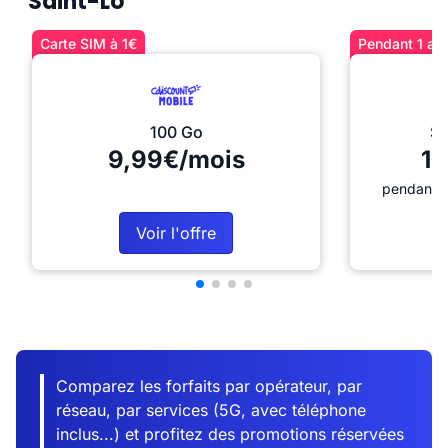
Saint-Lô
Carte SIM à 1€
Pendant 1 an 
100 Go
Sé
9,99€/mois
12
pendant 1
Voir l'offre
Comparez les forfaits par opérateur, par
réseau, par services (5G, avec téléphone
inclus...) et profitez des promotions réservées