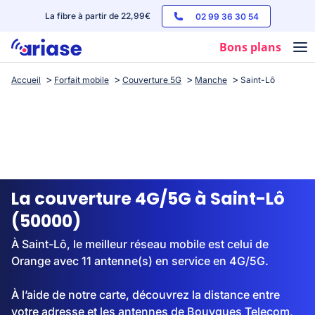
La fibre à partir de 22,99€
02 99 36 30 54
Bons plans
Accueil
Forfait mobile
Couverture 5G
Manche
Saint-Lô
Box internet
Forfaits mobile
Téléphones
Streaming
La couverture 4G/5G à Saint-Lô
(50000)
À Saint-Lô, le meilleur réseau mobile est celui de
Orange avec 11 antenne(s) en service en 4G/5G.
À l’aide de notre carte, découvrez la distance entre
votre adresse et les antennes de Bouygues Telecom,