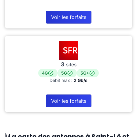
Voir les forfaits
3
sites
4G
5G
5G+
Débit max :
2 Gb/s
Voir les forfaits
La carte des antennes à Saint-Lô et