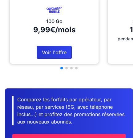
100 Go
Sé
9,99€/mois
12
pendant 1
Voir l'offre
Comparez les forfaits par opérateur, par
réseau, par services (5G, avec téléphone
inclus...) et profitez des promotions réservées
aux nouveaux abonnés.