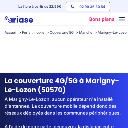
La fibre à partir de 22,99€
02 99 36 30 54
Bons plans
Accueil
Forfait mobile
Couverture 5G
Manche
Marigny-Le-Lozo
Box internet
Forfaits mobile
Téléphones
Streaming
La couverture 4G/5G à Marigny-
Le-Lozon (50570)
À Marigny-Le-Lozon, aucun opérateur n'a installé
d'antennes. La couverture mobile dépend donc des
réseaux déployés dans les communes périphériques.
À l’aide de notre carte, découvrez la distance entre