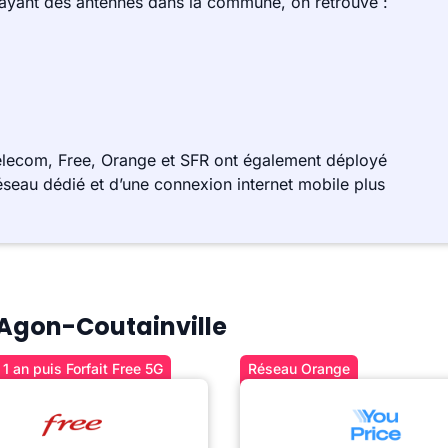
 ayant des antennes dans la commune, on retrouve :
elecom, Free, Orange et SFR ont également déployé
éseau dédié et d’une connexion internet mobile plus
à Agon-Coutainville
1 an puis Forfait Free 5G
Réseau Orange