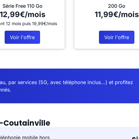
Série Free 110 Go
200 Go
12,99€/mois
11,99€/mois
nt 12 mois puis 19,99€/mois
Voir l'offre
Voir l'offre
u, par services (5G, avec téléphone inclus...) et profitez
nnés.
-Coutainville
éléphonie mobile hors