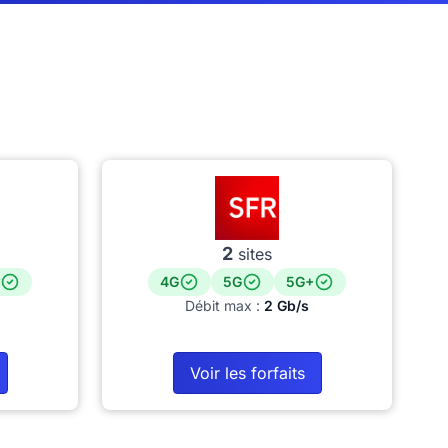
2
sites
4G
5G
5G+
Débit max :
2 Gb/s
Voir les forfaits