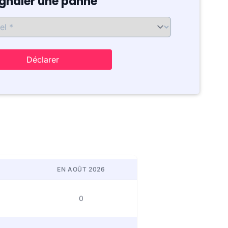
ignaler une panne
Déclarer
EN AOÛT 2026
0