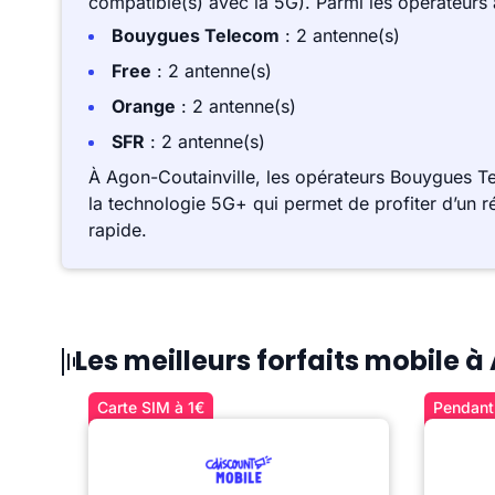
compatible(s) avec la 5G). Parmi les opérateurs
Bouygues Telecom
: 2 antenne(s)
Free
: 2 antenne(s)
Orange
: 2 antenne(s)
SFR
: 2 antenne(s)
À Agon-Coutainville, les opérateurs Bouygues T
la technologie 5G+ qui permet de profiter d’un r
rapide.
Les meilleurs forfaits mobile 
Carte SIM à 1€
Pendant 