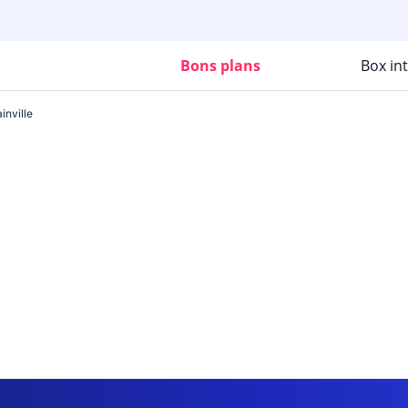
Bons plans
Box in
nville