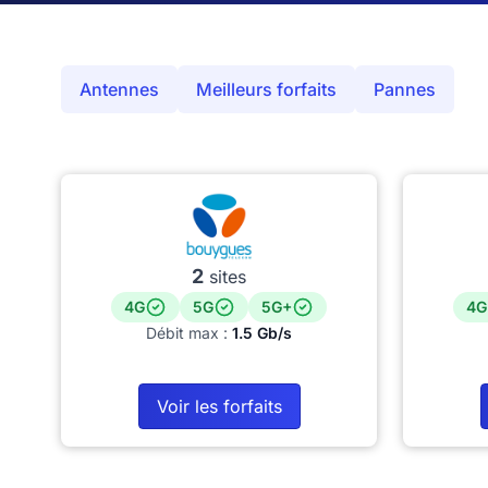
Antennes
Meilleurs forfaits
Pannes
2
sites
4G
5G
5G+
4G
Débit max :
1.5 Gb/s
Voir les forfaits