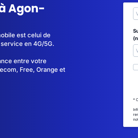
 à Agon-
S
obile est celui de
(
 service en 4G/5G.
tance entre votre
lecom, Free, Orange et
* 
In
re
no