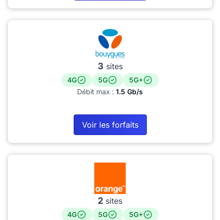
3
sites
4G
5G
5G+
Débit max :
1.5 Gb/s
Voir les forfaits
2
sites
4G
5G
5G+