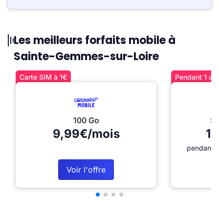
Les meilleurs forfaits mobile à
Sainte-Gemmes-sur-Loire
Carte SIM à 1€
Pendant 1 an 
100 Go
Sé
9,99€/mois
12
pendant 1
Voir l'offre