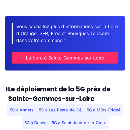
Vous souhaitez plus d'informations sur la fibre
d'Orange, SFR, Free et Bouygues Telecom
dans votre commune ?
La fibre à Sainte-Gemmes-sur-Loire
Le déploiement de la 5G près de
Sainte-Gemmes-sur-Loire
5G à Angers
5G à Les Ponts-de-Cé
5G à Mûrs-Erigné
5G à Denée
5G à Saint-Jean-de-la-Croix