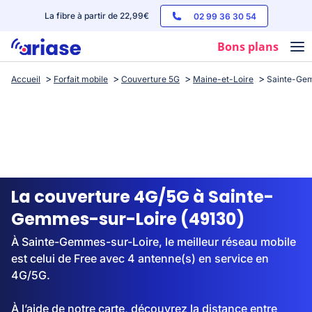
La fibre à partir de 22,99€
02 99 36 30 54
Bons plans
Accueil
Forfait mobile
Couverture 5G
Maine-et-Loire
Sainte-Ge
Box internet
Forfaits mobile
Téléphones
Streaming
La couverture 4G/5G à Sainte-
Gemmes-sur-Loire (49130)
À Sainte-Gemmes-sur-Loire, le meilleur réseau mobile
est celui de Free avec 4 antenne(s) en service en
4G/5G.
À l’aide de notre carte, découvrez la distance entre