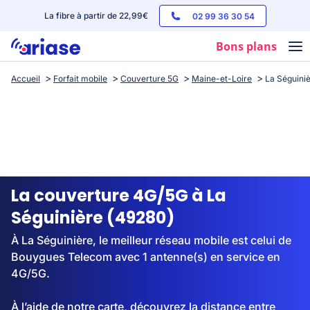
La fibre à partir de 22,99€
02 99 36 30 54
Bons plans
Accueil
Forfait mobile
Couverture 5G
Maine-et-Loire
La Séguini
Box internet
Forfaits mobile
Téléphones
Streaming
La couverture 4G/5G à La
Séguinière (49280)
À La Séguinière, le meilleur réseau mobile est celui de
Bouygues Telecom avec 1 antenne(s) en service en
4G/5G.
À l’aide de notre carte, découvrez la distance entre