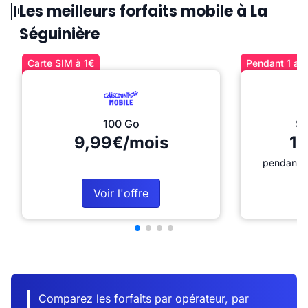
Les meilleurs forfaits mobile à La
Séguinière
Carte SIM à 1€
Pendant 1 an 
100 Go
Sé
9,99€/mois
12
pendant 1
Voir l'offre
Comparez les forfaits par opérateur, par