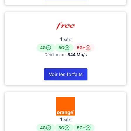
1
site
4G
5G
5G+
Débit max :
844 Mb/s
Voir les forfaits
1
site
4G
5G
5G+