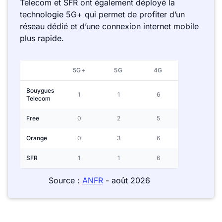
Telecom et SFR ont également déployé la
technologie 5G+ qui permet de profiter d’un
réseau dédié et d’une connexion internet mobile
plus rapide.
5G+
5G
4G
Bouygues
1
1
6
Telecom
Free
0
2
5
Orange
0
3
6
SFR
1
1
6
Source :
ANFR
- août 2026