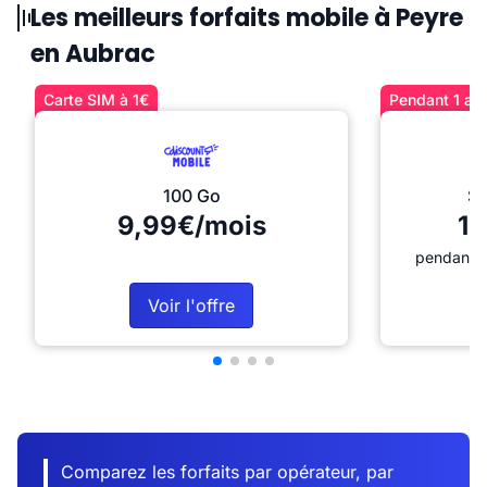
Les meilleurs forfaits mobile à Peyre
en Aubrac
Carte SIM à 1€
Pendant 1 an 
100 Go
Sé
9,99€/mois
12
pendant 1
Voir l'offre
Comparez les forfaits par opérateur, par