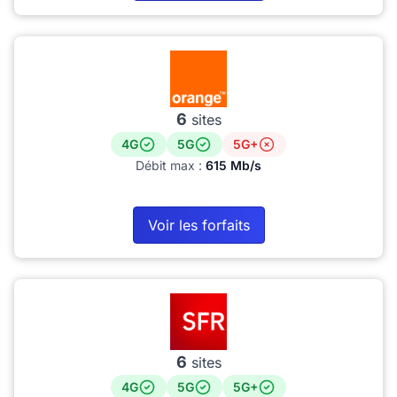
6
sites
4G
5G
5G+
Débit max :
615 Mb/s
Voir les forfaits
6
sites
4G
5G
5G+