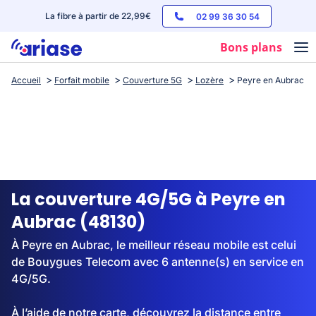
La fibre à partir de 22,99€
02 99 36 30 54
Bons plans
Accueil
Forfait mobile
Couverture 5G
Lozère
Peyre en Aubrac
Box internet
Forfaits mobile
Téléphones
Streaming
La couverture 4G/5G à Peyre en
Aubrac (48130)
À Peyre en Aubrac, le meilleur réseau mobile est celui
de Bouygues Telecom avec 6 antenne(s) en service en
4G/5G.
À l’aide de notre carte, découvrez la distance entre