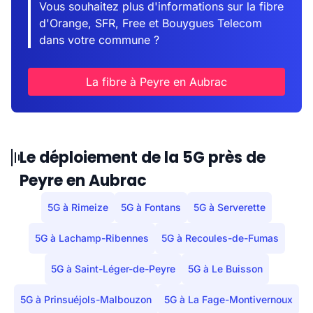
Vous souhaitez plus d'informations sur la fibre
d'Orange, SFR, Free et Bouygues Telecom
dans votre commune ?
La fibre à Peyre en Aubrac
Le déploiement de la 5G près de
Peyre en Aubrac
5G à Rimeize
5G à Fontans
5G à Serverette
5G à Lachamp-Ribennes
5G à Recoules-de-Fumas
5G à Saint-Léger-de-Peyre
5G à Le Buisson
5G à Prinsuéjols-Malbouzon
5G à La Fage-Montivernoux