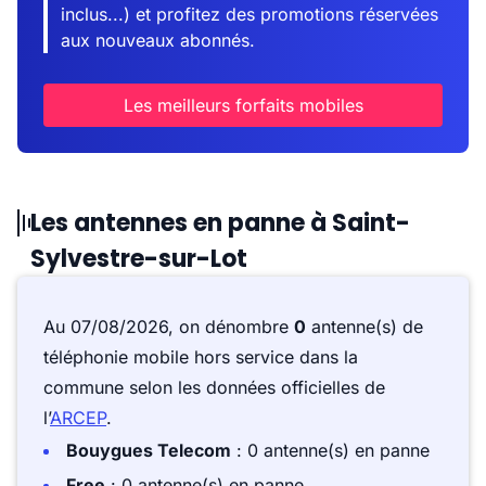
inclus...) et profitez des promotions réservées
aux nouveaux abonnés.
Les meilleurs forfaits mobiles
Les antennes en panne à Saint-
Sylvestre-sur-Lot
Au 07/08/2026, on dénombre
0
antenne(s) de
téléphonie mobile hors service dans la
commune selon les données officielles de
l’
ARCEP
.
Bouygues Telecom
: 0 antenne(s) en panne
Free
: 0 antenne(s) en panne