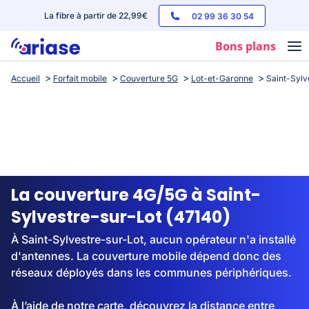
La fibre à partir de 22,99€
02 99 36 30 54
Bons plans
Accueil
Forfait mobile
Couverture 5G
Lot-et-Garonne
Saint-Sylv
Box internet
Forfaits mobile
Téléphones
Streaming
La couverture 4G/5G à Saint-
Sylvestre-sur-Lot (47140)
À Saint-Sylvestre-sur-Lot, aucun opérateur n'a installé
d'antennes. La couverture mobile dépend donc des
réseaux déployés dans les communes périphériques.
À l’aide de notre carte, découvrez la distance entre