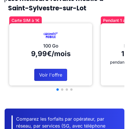
Saint-Sylvestre-sur-Lot
Carte SIM à 1€
Pendant 1 an 
100 Go
Sé
9,99€/mois
12
pendant 1
Voir l'offre
Comparez les forfaits par opérateur, par
réseau, par services (5G, avec téléphone