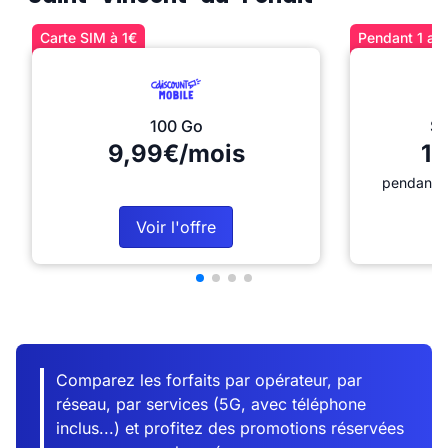
Carte SIM à 1€
Pendant 1 an 
100 Go
Sé
9,99€/mois
12
pendant 1
Voir l'offre
Comparez les forfaits par opérateur, par
réseau, par services (5G, avec téléphone
inclus...) et profitez des promotions réservées