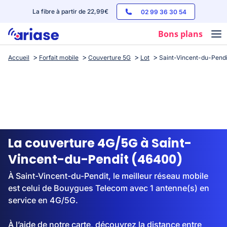
La fibre à partir de 22,99€
02 99 36 30 54
Bons plans
Accueil
Forfait mobile
Couverture 5G
Lot
Saint-Vincent-du-Pendi
Box internet
Forfaits mobile
Téléphones
Streaming
La couverture 4G/5G à Saint-
Vincent-du-Pendit (46400)
À Saint-Vincent-du-Pendit, le meilleur réseau mobile
est celui de Bouygues Telecom avec 1 antenne(s) en
service en 4G/5G.
À l’aide de notre carte, découvrez la distance entre