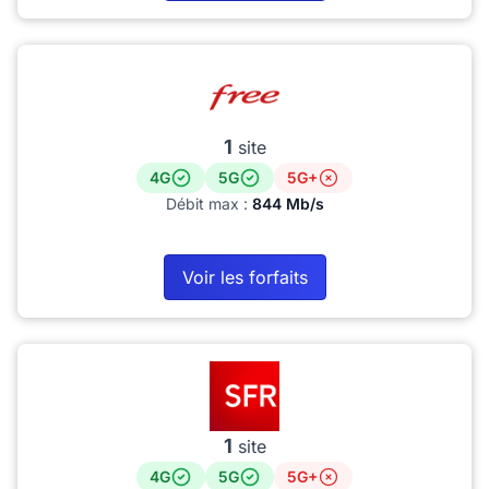
1
site
4G
5G
5G+
Débit max :
844 Mb/s
Voir les forfaits
1
site
4G
5G
5G+