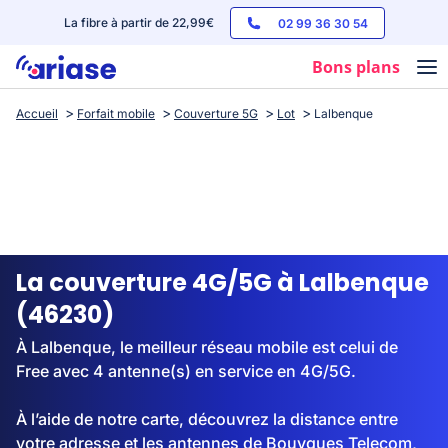
La fibre à partir de 22,99€
02 99 36 30 54
Bons plans
Accueil
Forfait mobile
Couverture 5G
Lot
Lalbenque
Box internet
Forfaits mobile
Téléphones
Streaming
La couverture 4G/5G à Lalbenque
(46230)
À Lalbenque, le meilleur réseau mobile est celui de
Free avec 4 antenne(s) en service en 4G/5G.
À l’aide de notre carte, découvrez la distance entre
votre adresse et les antennes de Bouygues Telecom,