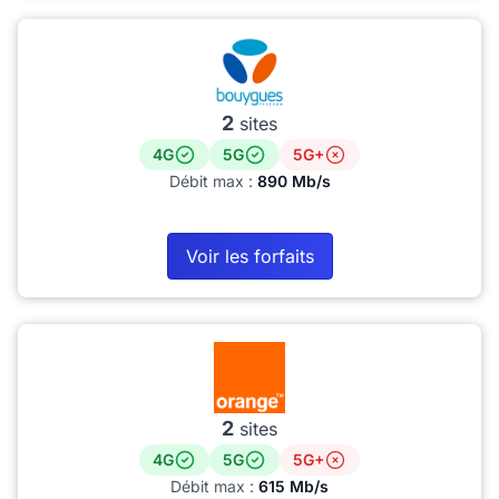
2
sites
4G
5G
5G+
Débit max :
890 Mb/s
Voir les forfaits
2
sites
4G
5G
5G+
Débit max :
615 Mb/s