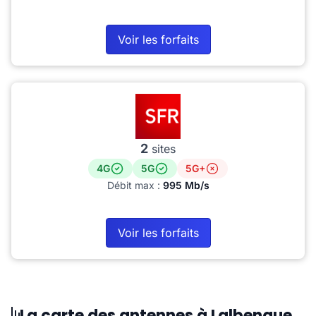
Voir les forfaits
2
sites
4G
5G
5G+
Débit max :
995 Mb/s
Voir les forfaits
La carte des antennes à Lalbenque