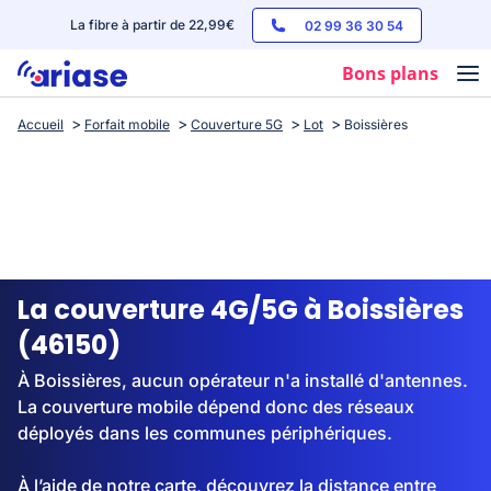
La fibre à partir de 22,99€
02 99 36 30 54
Bons plans
Accueil
Forfait mobile
Couverture 5G
Lot
Boissières
Box internet
Forfaits mobile
Téléphones
Streaming
La couverture 4G/5G à Boissières
(46150)
À Boissières, aucun opérateur n'a installé d'antennes.
La couverture mobile dépend donc des réseaux
déployés dans les communes périphériques.
À l’aide de notre carte, découvrez la distance entre