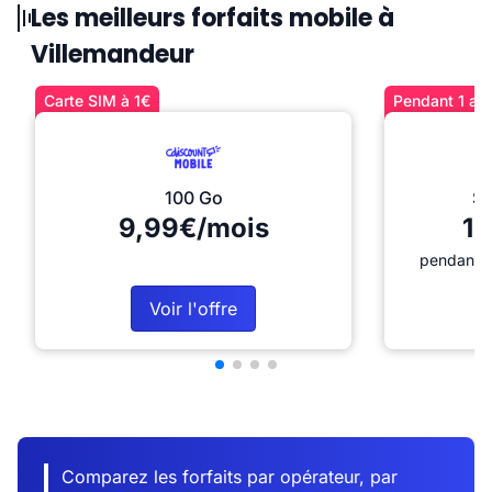
Les meilleurs forfaits mobile à
Villemandeur
Carte SIM à 1€
Pendant 1 an 
100 Go
Sé
9,99€/mois
12
pendant 1
Voir l'offre
Comparez les forfaits par opérateur, par