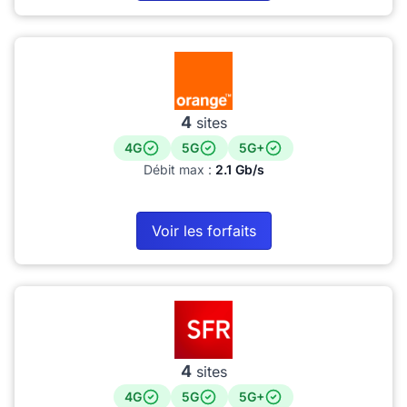
4
sites
4G
5G
5G+
Débit max :
2.1 Gb/s
Voir les forfaits
4
sites
4G
5G
5G+