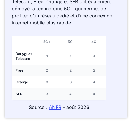
Telecom, Free, Orange et SFR ont également
déployé la technologie 5G+ qui permet de
profiter d’un réseau dédié et d’une connexion
internet mobile plus rapide.
5G+
5G
4G
Bouygues
3
4
4
Telecom
Free
2
2
2
Orange
3
3
4
SFR
3
4
4
Source :
ANFR
- août 2026