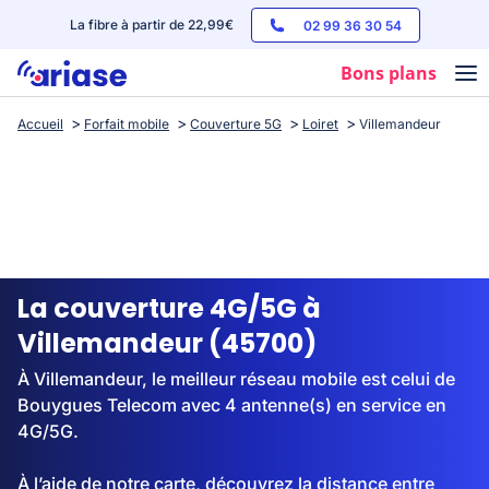
La fibre à partir de 22,99€
02 99 36 30 54
Bons plans
Accueil
Forfait mobile
Couverture 5G
Loiret
Villemandeur
Box internet
Forfaits mobile
Téléphones
Streaming
La couverture 4G/5G à
Villemandeur (45700)
À Villemandeur, le meilleur réseau mobile est celui de
Bouygues Telecom avec 4 antenne(s) en service en
4G/5G.
À l’aide de notre carte, découvrez la distance entre