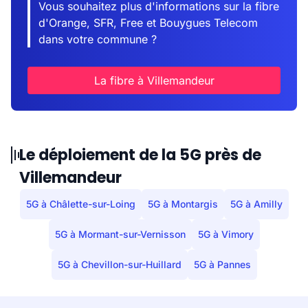
Vous souhaitez plus d'informations sur la fibre
d'Orange, SFR, Free et Bouygues Telecom
dans votre commune ?
La fibre à Villemandeur
Le déploiement de la 5G près de
Villemandeur
5G à Châlette-sur-Loing
5G à Montargis
5G à Amilly
5G à Mormant-sur-Vernisson
5G à Vimory
5G à Chevillon-sur-Huillard
5G à Pannes