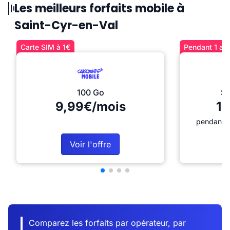
Les meilleurs forfaits mobile à
Saint-Cyr-en-Val
Carte SIM à 1€
Pendant 1 an 
100 Go
Sé
9,99€/mois
12
pendant 1
Voir l'offre
Comparez les forfaits par opérateur, par