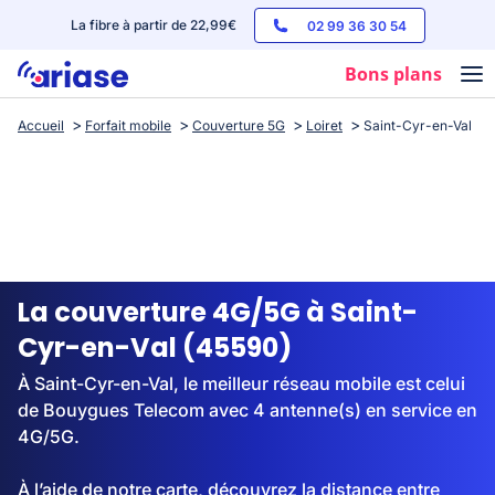
La fibre à partir de 22,99€
02 99 36 30 54
Bons plans
Accueil
Forfait mobile
Couverture 5G
Loiret
Saint-Cyr-en-Val
Box internet
Forfaits mobile
Téléphones
Streaming
La couverture 4G/5G à Saint-
Cyr-en-Val (45590)
À Saint-Cyr-en-Val, le meilleur réseau mobile est celui
de Bouygues Telecom avec 4 antenne(s) en service en
4G/5G.
À l’aide de notre carte, découvrez la distance entre