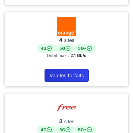
4
sites
4G
5G
5G+
Débit max :
2.1 Gb/s
Voir les forfaits
3
sites
4G
5G
5G+