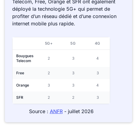
Telecom, Free, Orange et SFR ont également
déployé la technologie 5G+ qui permet de
profiter d’un réseau dédié et d’une connexion
internet mobile plus rapide.
5G+
5G
4G
Bouygues
2
3
4
Telecom
Free
2
3
3
Orange
3
3
4
SFR
2
2
3
Source :
ANFR
- juillet 2026