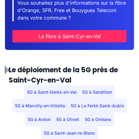
Vous souhaitez plus d'informations sur la fibre
d'Orange, SFR, Free et Bouygues Telecom
dans votre commune ?
La fibre à Saint-Cyr-en-Val
Le déploiement de la 5G près de
Saint-Cyr-en-Val
5G à Saint-Denis-en-Val
5G à Sandillon
5G à Marcilly-en-Villette
5G à La Ferté-Saint-Aubin
5G à Ardon
5G à Olivet
5G à Orléans
5G à Saint-Jean-le-Blanc