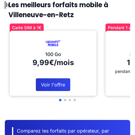
Les meilleurs forfaits mobile à
Villeneuve-en-Retz
Carte SIM à 1€
Pendant 1 an 
100 Go
Sé
9,99€/mois
12
pendant 1
Voir l'offre
Comparez les forfaits par opérateur, par