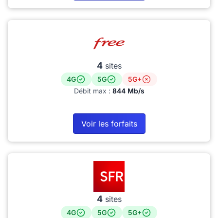
4
sites
4G
5G
5G+
Débit max :
844 Mb/s
Voir les forfaits
4
sites
4G
5G
5G+