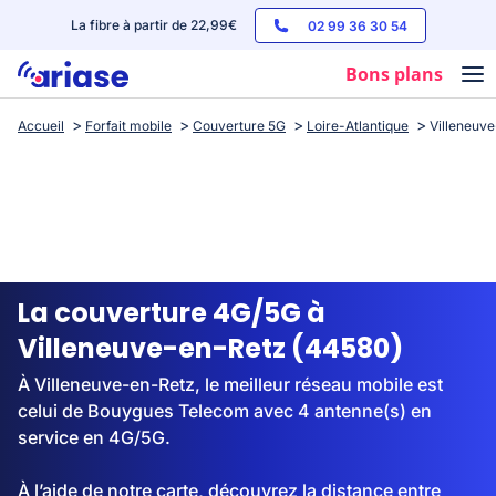
La fibre à partir de 22,99€
02 99 36 30 54
Bons plans
Accueil
Forfait mobile
Couverture 5G
Loire-Atlantique
Villeneuv
Box internet
Forfaits mobile
Téléphones
Streaming
La couverture 4G/5G à
Villeneuve-en-Retz (44580)
À Villeneuve-en-Retz, le meilleur réseau mobile est
celui de Bouygues Telecom avec 4 antenne(s) en
service en 4G/5G.
À l’aide de notre carte, découvrez la distance entre