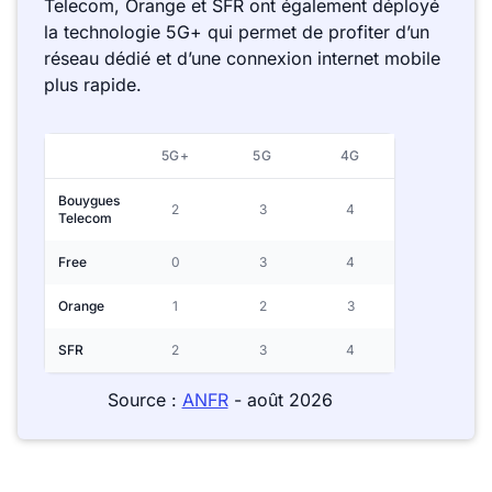
Telecom, Orange et SFR ont également déployé
la technologie 5G+ qui permet de profiter d’un
réseau dédié et d’une connexion internet mobile
plus rapide.
5G+
5G
4G
Bouygues
2
3
4
Telecom
Free
0
3
4
Orange
1
2
3
SFR
2
3
4
Source :
ANFR
- août 2026