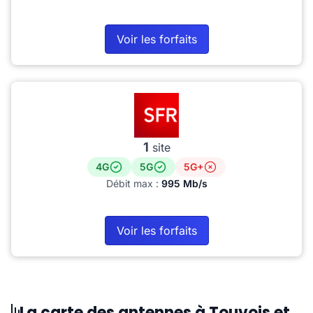
Voir les forfaits
1
site
4G
5G
5G+
Débit max :
995 Mb/s
Voir les forfaits
La carte des antennes à Touvois et