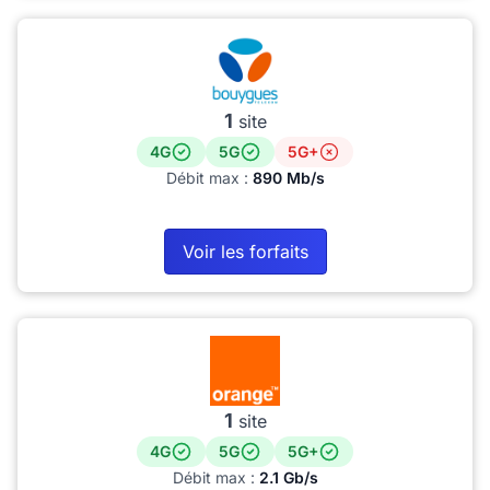
1
site
4G
5G
5G+
Débit max :
890 Mb/s
Voir les forfaits
1
site
4G
5G
5G+
Débit max :
2.1 Gb/s