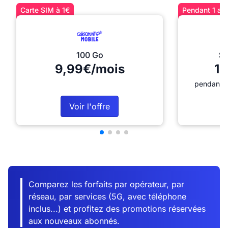
Carte SIM à 1€
Pendant 1 an 
100 Go
Sé
9,99€/mois
12
pendant 1
Voir l'offre
Comparez les forfaits par opérateur, par
réseau, par services (5G, avec téléphone
inclus...) et profitez des promotions réservées
aux nouveaux abonnés.