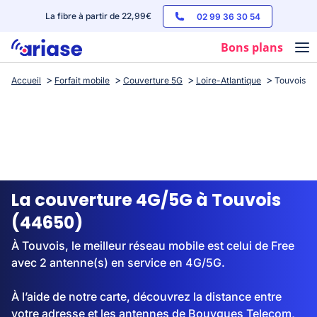
La fibre à partir de 22,99€
02 99 36 30 54
Bons plans
Accueil
Forfait mobile
Couverture 5G
Loire-Atlantique
Touvois
Box internet
Forfaits mobile
Téléphones
Streaming
La couverture 4G/5G à Touvois
(44650)
À Touvois, le meilleur réseau mobile est celui de Free
avec 2 antenne(s) en service en 4G/5G.
À l’aide de notre carte, découvrez la distance entre
votre adresse et les antennes de Bouygues Telecom,