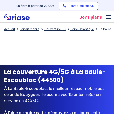
La fibre à partir de 22,99€
02 99 36 30 54
Bons plans
Accueil
Forfait mobile
Couverture 5G
Loire-Atlantique
La Baule-
Box internet
Forfaits mobile
Téléphones
Streaming
La couverture 4G/5G à La Baule-
Escoublac (44500)
À La Baule-Escoublac, le meilleur réseau mobile est
celui de Bouygues Telecom avec 15 antenne(s) en
service en 4G/5G.
À l’aide de notre carte, découvrez la distance entre