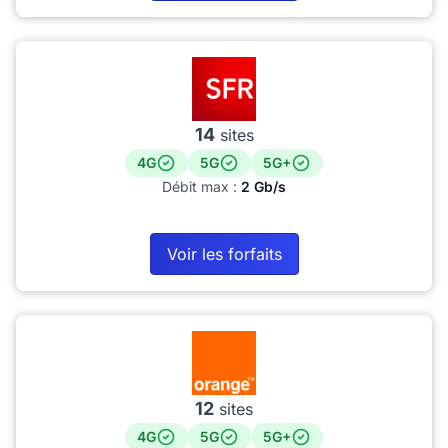
14
sites
4G
5G
5G+
Débit max :
2 Gb/s
Voir les forfaits
12
sites
4G
5G
5G+