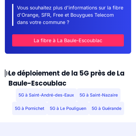
Vous souhaitez plus d'informations sur la fibre
d'Orange, SFR, Free et Bouygues Telecom
dans votre commune ?
La fibre à La Baule-Escoublac
Le déploiement de la 5G près de La
Baule-Escoublac
5G à Saint-André-des-Eaux
5G à Saint-Nazaire
5G à Pornichet
5G à Le Pouliguen
5G à Guérande