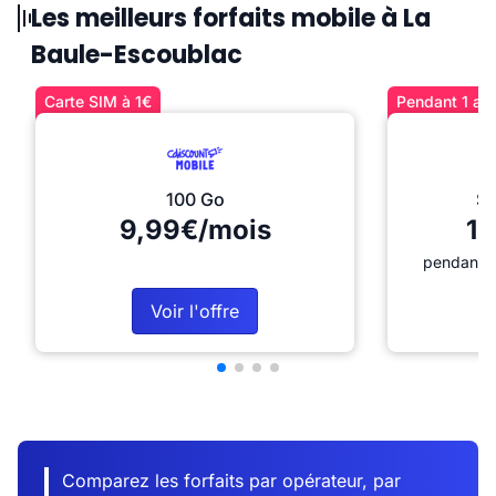
Les meilleurs forfaits mobile à La
Baule-Escoublac
Carte SIM à 1€
Pendant 1 an 
100 Go
Sé
9,99€/mois
12
pendant 1
Voir l'offre
Comparez les forfaits par opérateur, par