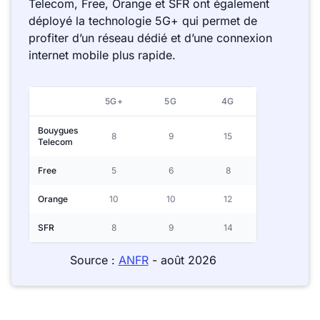
Telecom, Free, Orange et SFR ont également
déployé la technologie 5G+ qui permet de
profiter d’un réseau dédié et d’une connexion
internet mobile plus rapide.
5G+
5G
4G
Bouygues
8
9
15
Telecom
Free
5
6
8
Orange
10
10
12
SFR
8
9
14
Source :
ANFR
- août 2026