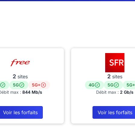
2
2
sites
sites
5G
5G+
4G
5G
5G+
Débit max :
844 Mb/s
Débit max :
2 Gb/s
Voir les forfaits
Voir les forfaits