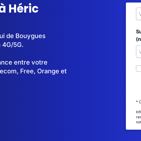
à Héric
S
elui de Bouygues
(
n 4G/5G.
tance entre votre
lecom, Free, Orange et
* 
In
re
no