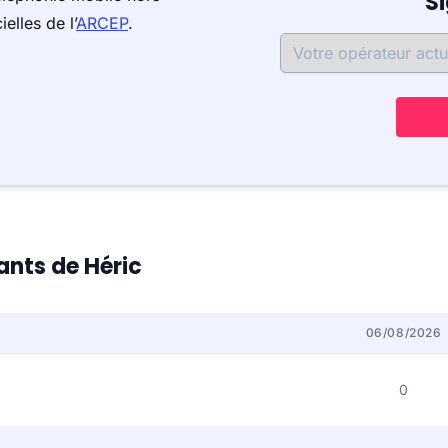
S
elles de l’
ARCEP
.
tants de Héric
06/08/2026
0