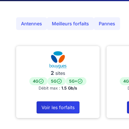
Antennes
Meilleurs forfaits
Pannes
2
sites
4G
5G
5G+
4G
Débit max :
1.5 Gb/s
Voir les forfaits