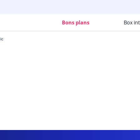
Bons plans
Box in
ic