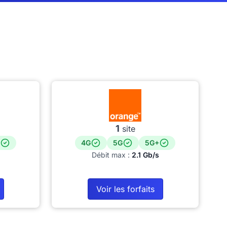
1
site
4G
5G
5G+
Débit max :
2.1 Gb/s
Voir les forfaits