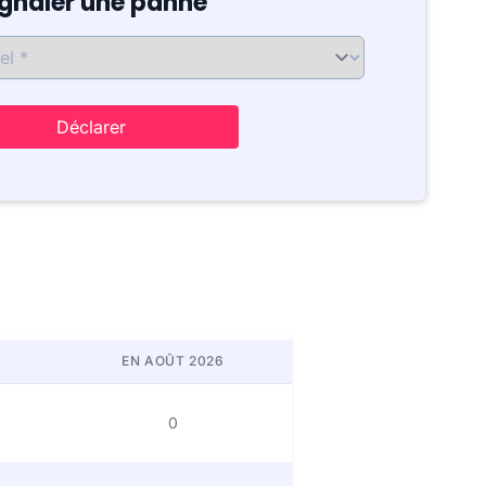
ignaler une panne
Déclarer
EN AOÛT 2026
0