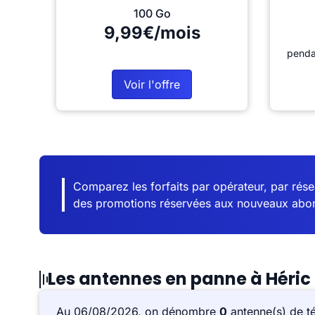
100 Go
9,99€/mois
penda
Voir l'offre
Comparez les forfaits par opérateur, par résea
des promotions réservées aux nouveaux abo
Les antennes en panne à Héric
Au 06/08/2026, on dénombre
0
antenne(s) de t