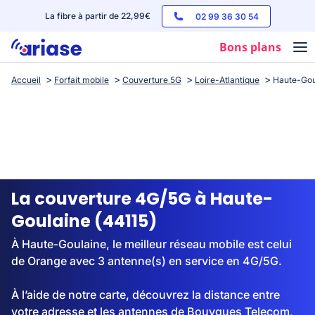
La fibre à partir de 22,99€
02 99 36 30 54
Bons plans
Accueil
Forfait mobile
Couverture 5G
Loire-Atlantique
Haute-Gou
Box internet
Forfaits mobile
Téléphones
Streaming
La couverture 4G/5G à Haute-
Goulaine (44115)
À Haute-Goulaine, le meilleur réseau mobile est celui
de Orange avec 3 antenne(s) en service en 4G/5G.
À l’aide de notre carte, découvrez la distance entre
votre adresse et les antennes de Bouygues Telecom,