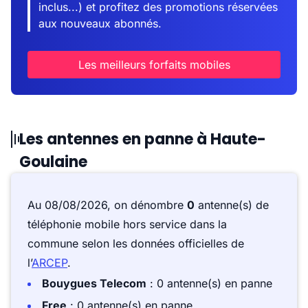
inclus...) et profitez des promotions réservées
aux nouveaux abonnés.
Les meilleurs forfaits mobiles
Les antennes en panne à Haute-
Goulaine
Au 08/08/2026, on dénombre
0
antenne(s) de
téléphonie mobile hors service dans la
commune selon les données officielles de
l’
ARCEP
.
Bouygues Telecom
: 0 antenne(s) en panne
Free
: 0 antenne(s) en panne