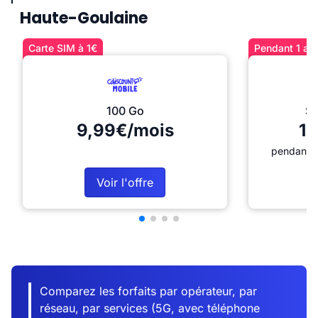
Haute-Goulaine
Carte SIM à 1€
Pendant 1 an 
100 Go
Sé
9,99€/mois
12
pendant 1
Voir l'offre
Comparez les forfaits par opérateur, par
réseau, par services (5G, avec téléphone