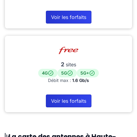
Voir les forfaits
2
sites
4G
5G
5G+
Débit max :
1.6 Gb/s
Voir les forfaits
La carte des antennes à Haute-