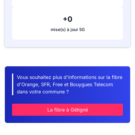
+0
mise(s) à jour 5G
Vous souhaitez plus d'informations sur la fibre
d'Orange, SFR, Free et Bouygues Telecom
dans votre commune ?
La fibre à Gétigné