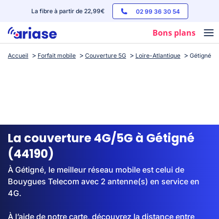
La fibre à partir de 22,99€
02 99 36 30 54
Bons plans
Accueil
Forfait mobile
Couverture 5G
Loire-Atlantique
Gétigné
Box internet
Forfaits mobile
Téléphones
Streaming
La couverture 4G/5G à Gétigné
(44190)
À Gétigné, le meilleur réseau mobile est celui de
Bouygues Telecom avec 2 antenne(s) en service en
4G.
À l’aide de notre carte, découvrez la distance entre