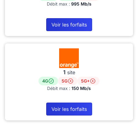
Débit max :
995 Mb/s
Voir les forfaits
1
site
4G
5G
5G+
Débit max :
150 Mb/s
Voir les forfaits