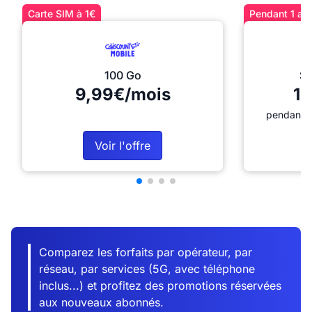
Carte SIM à 1€
Pendant 1 an 
100 Go
Sé
9,99€/mois
12
pendant 1
Voir l'offre
Comparez les forfaits par opérateur, par
réseau, par services (5G, avec téléphone
inclus...) et profitez des promotions réservées
aux nouveaux abonnés.