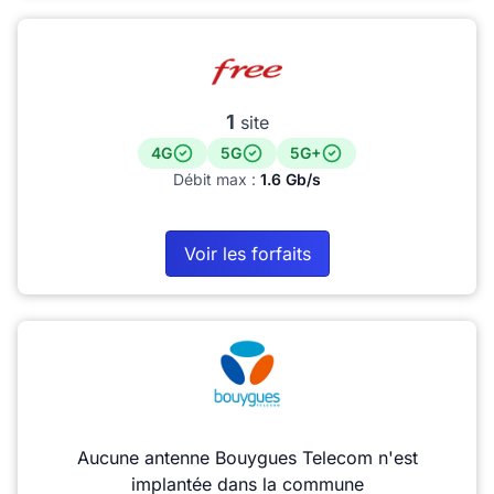
1
site
4G
5G
5G+
Débit max :
1.6 Gb/s
Voir les forfaits
Aucune antenne Bouygues Telecom n'est
implantée dans la commune