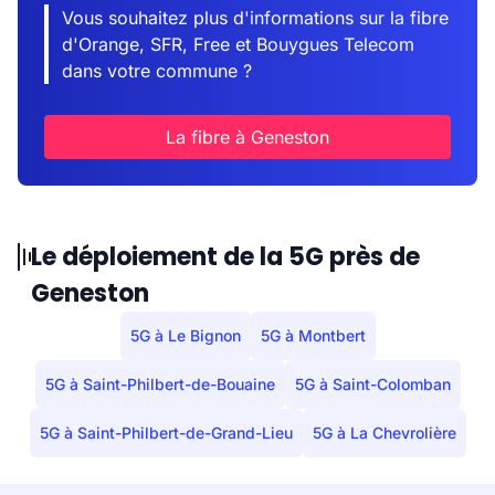
Vous souhaitez plus d'informations sur la fibre
d'Orange, SFR, Free et Bouygues Telecom
dans votre commune ?
La fibre à Geneston
Le déploiement de la 5G près de
Geneston
5G à Le Bignon
5G à Montbert
5G à Saint-Philbert-de-Bouaine
5G à Saint-Colomban
5G à Saint-Philbert-de-Grand-Lieu
5G à La Chevrolière