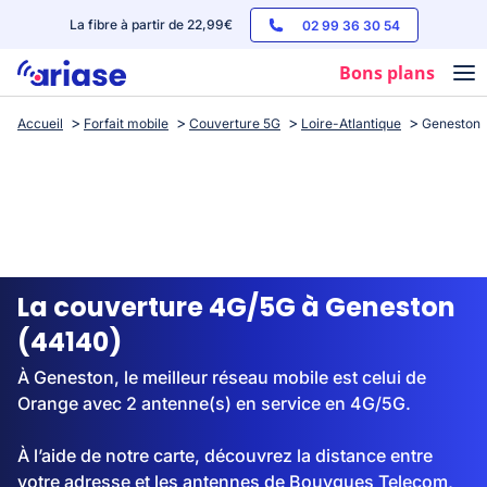
La fibre à partir de 22,99€
02 99 36 30 54
Bons plans
Accueil
Forfait mobile
Couverture 5G
Loire-Atlantique
Geneston
Box internet
Forfaits mobile
Téléphones
Streaming
La couverture 4G/5G à Geneston
(44140)
À Geneston, le meilleur réseau mobile est celui de
Orange avec 2 antenne(s) en service en 4G/5G.
À l’aide de notre carte, découvrez la distance entre
votre adresse et les antennes de Bouygues Telecom,